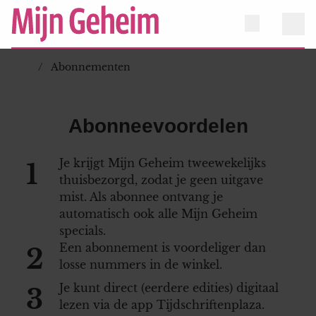
Abonnementen
Abonneevoordelen
Je krijgt Mijn Geheim tweewekelijks
1
thuisbezorgd, zodat je geen uitgave
mist. Als abonnee ontvang je
automatisch ook alle Mijn Geheim
specials.
Een abonnement is voordeliger dan
2
losse nummers in de winkel.
Je kunt direct (eerdere edities) digitaal
3
lezen via de app Tijdschriftenplaza.