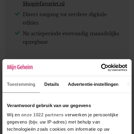
Shopjefavoriet.nl
Direct toegang tot eerdere digitale
edities
Na actieperiode eenvoudig maandelijks
opzegbaar
Toestemming
Details
Advertentie-instellingen
Ov
Verantwoord gebruik van uw gegevens
Wij en
onze 1022 partners
verwerken je persoonlijke
gegevens (bijv. uw IP-adres) met behulp van
Van € 28,22 per kwartaal
technologieën zoals cookies om informatie op uw