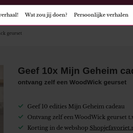
verhaal!
Wat zou jij doen?
Persoonlijke verhalen
ck geurset
Geef 10x Mijn Geheim c
ontvang zelf een WoodWick geurset
Geef 10 edities Mijn Geheim cadeau
Ontvang zelf een WoodWick geurset t.w
Korting in de webshop
Shopjefavoriet.