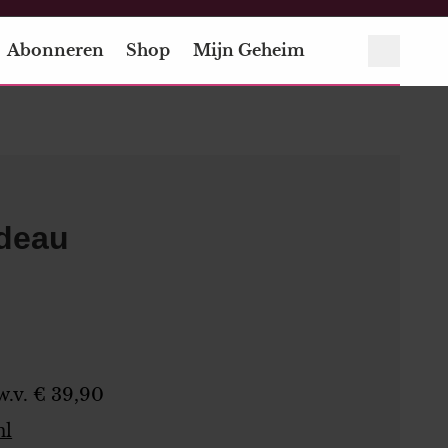
Abonneren
Shop
Mijn Geheim
adeau
.v. € 39,90
nl