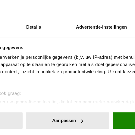
Details
Advertentie-instellingen
w gegevens
erwerken je persoonlijke gegevens (bijv. uw IP-adres) met behul
apparaat op te slaan en te gebruiken met als doel gepersonalise
 content, inzicht in publiek en productontwikkeling. U kunt kiez
 ook graag:
er uw geografische locatie, die tot een paar meter nauwkeurig k
n door het actief te scannen op specifieke eigenschappen (fingerp
onlijke gegevens worden verwerkt en stel uw voorkeuren in he
Aanpassen
jzigen of intrekken in de Cookieverklaring.