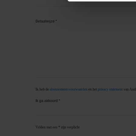
We gebruiken cookies om cont
websiteverkeer te analyseren
media, adverteren en analys
verstrekt of die ze hebben v
onze website blijft gebruiken.