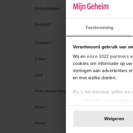
Toestemming
Verantwoord gebruik van u
Wij en
onze 1022 partners
v
cookies om informatie op uw 
metingen aan advertenties en
en met welke doelen.
Als u het toestaat, willen we
Informatie verzamelen ov
Uw apparaat identificere
Lees meer over hoe uw perso
Weigeren
toestemming op elk moment wi