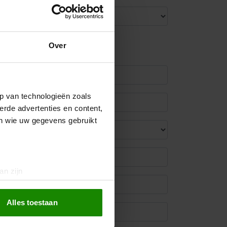
Over
p van technologieën zoals
erde advertenties en content,
en wie uw gegevens gebruikt
an zijn
rinting)
t
detailgedeelte
in. U kunt uw
Alles toestaan