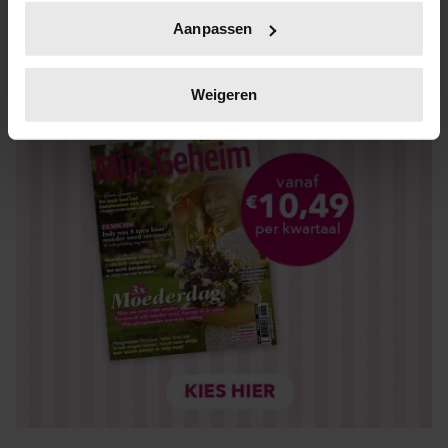
Uw apparaat identificeren door het actief te scannen
Aanpassen
op specifieke eigenschappen (fingerprinting)
Lees meer over hoe uw persoonlijke gegevens worden
verwerkt en stel uw voorkeuren in het
detailgedeelte
in.
Weigeren
U kunt uw toestemming op elk moment wijzigen of
intrekken in de Cookieverklaring.
We gebruiken cookies om content en advertenties te
personaliseren, om functies voor social media te bieden
en om ons websiteverkeer te analyseren. Ook delen we
informatie over uw gebruik van onze site met onze
partners voor social media, adverteren en analyse. Deze
partners kunnen deze gegevens combineren met andere
informatie die u aan ze heeft verstrekt of die ze hebben
verzameld op basis van uw gebruik van hun services. U
gaat akkoord met onze cookies als u onze website blijft
gebruiken.