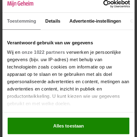
Toestemming
Details
Advertentie-instellingen
Ov
Verantwoord gebruik van uw gegevens
Wij en
onze 1022 partners
verwerken je persoonlijke
gegevens (bijv. uw IP-adres) met behulp van
technologieën zoals cookies om informatie op uw
apparaat op te slaan en te gebruiken met als doel
gepersonaliseerde advertenties en content, metingen aan
advertenties en content, inzicht in publiek en
productontwikkeling. U kunt kiezen wie uw gegevens
De nieuwe Mijn Geheim ligt nu in de winkel
gebruikt en met welke doelen.
Abonneren
Als u het toestaat, willen we ook graag:
Digitaal lezen
Alles toestaan
Informatie verzamelen over uw geografische locatie,
Los kopen
die tot een paar meter nauwkeurig kan zijn