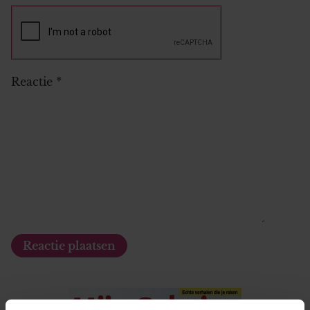
Reactie
*