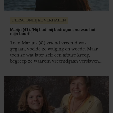
gaat akkoord met onze cookies als u onze website blijft
gebruiken.
PERSOONLIJKE VERHALEN
Marijn (41): ‘Hij had mij bedrogen, nu was het
mijn beurt!’
Toen Marijns (41) vriend vreemd was
gegaan, voelde ze walging en woede. Maar
toen ze wat later zelf een affaire kreeg,
begreep ze waarom vreemdgaan verslavend
kan zijn.