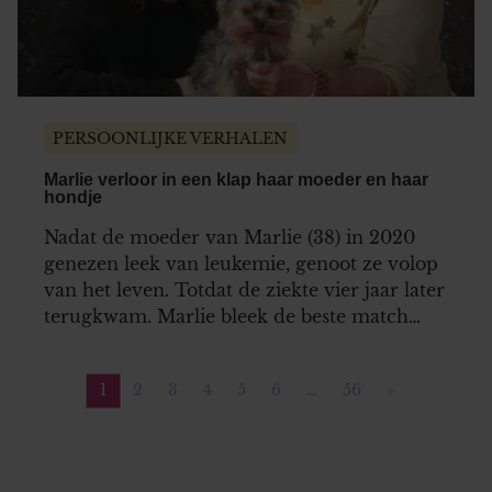
PERSOONLIJKE VERHALEN
Marlie verloor in een klap haar moeder en haar
hondje
Nadat de moeder van Marlie (38) in 2020
genezen leek van leukemie, genoot ze volop
van het leven. Totdat de ziekte vier jaar later
terugkwam. Marlie bleek de beste match
voor een stamceltransplantatie te zijn, maar
helaas gebeurde er daarna iets wat niemand
1
2
3
4
5
6
…
56
»
had verwacht. Intussen overleed ook
Pagina
Pagina
Pagina
Pagina
Pagina
Pagina
Pagina
Volgende pa
Marlie’s hondje, haar grootste steun en
toeverlaat.