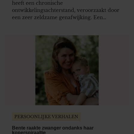
heeft een chronische
ontwikkelingsachterstand, veroorzaakt door
een zeer zeldzame genafwijking. Een
medicijn of behandeling is er niet, maar dat
wil niet zeggen dat de hoop op een mooie
toekomst voor Julian onhaalbaar is.
PERSOONLIJKE VERHALEN
Bente raakte zwanger ondanks haar
koperspiraaltje