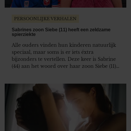
kunnen deze gegevens combineren met andere informatie
die u aan ze heeft verstrekt of die ze hebben verzameld op
basis van uw gebruik van hun services. U gaat akkoord met
PERSOONLIJKE VERHALEN
onze cookies als u onze website blijft gebruiken.
Sabrines zoon Siebe (11) heeft een zeldzame
spierziekte
Alle ouders vinden hun kinderen natuurlijk
speciaal, maar soms is er iets éxtra
bijzonders te vertellen. Deze keer is Sabrine
(44) aan het woord over haar zoon Siebe (11),
die een zeldzame spierziekte heeft.