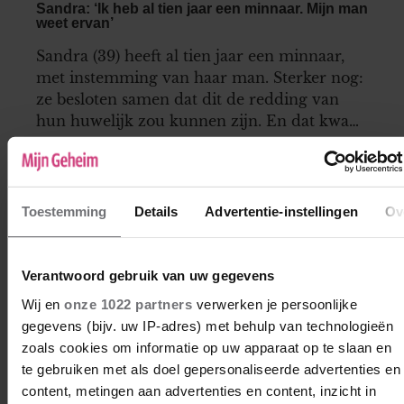
Sandra: ‘Ik heb al tien jaar een minnaar. Mijn man
weet ervan’
Sandra (39) heeft al tien jaar een minnaar,
met instemming van haar man. Sterker nog:
ze besloten samen dat dit de redding van
hun huwelijk zou kunnen zijn. En dat kwam
uit.
Toestemming
Details
Advertentie-instellingen
Ov
Verantwoord gebruik van uw gegevens
Wij en
onze 1022 partners
verwerken je persoonlijke
gegevens (bijv. uw IP-adres) met behulp van technologieën
zoals cookies om informatie op uw apparaat op te slaan en
te gebruiken met als doel gepersonaliseerde advertenties en
content, metingen aan advertenties en content, inzicht in