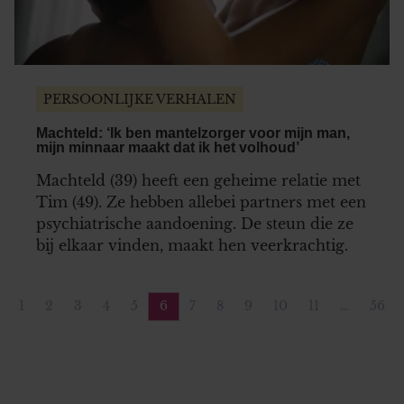
PERSOONLIJKE VERHALEN
Machteld: ‘Ik ben mantelzorger voor mijn man,
mijn minnaar maakt dat ik het volhoud’
Machteld (39) heeft een geheime relatie met
Tim (49). Ze hebben allebei partners met een
psychiatrische aandoening. De steun die ze
bij elkaar vinden, maakt hen veerkrachtig.
1
2
3
4
5
6
7
8
9
10
11
…
56
Vorige pagina
Pagina
Pagina
Pagina
Pagina
Pagina
Pagina
Pagina
Pagina
Pagina
Pagina
Pagina
Pag