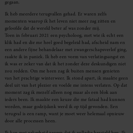
gegaan.
Ik heb meerdere terugvallen gehad. Er waren zelfs
momenten waarop ik het leven niet meer zag zitten en
geloofde dat de wereld beter af was zonder mij.
Toen in februari 2021 een psycholoog, met wie ik echt een
klik had en die me heel goed begeleid had, afscheid nam en
een andere fijne behandelaar met zwangerschapsverlof ging,
raakte ik in paniek. Ik heb een vorm van verlatingsangst en
ik was er zeker van dat ik het zonder deze deskundigen niet
zou redden. Om me heen zag ik buiten mensen genieten
van het prachtige winterweer. Ik stond apart, ik maakte geen
deel uit van het plezier en voelde me intens verlaten. Op dat
moment zag ik mezelf alleen nog maar als een blok aan
ieders been. Ik maakte een keuze die me fataal had kunnen
worden, maar godzijdank werd ik op tijd gevonden. Een
terugval is een ramp, want je moet weer helemaal opnieuw
door alle processen heen.
Ik kan met zekerheid zeggen dat ik volledig hersteld ben. Ik