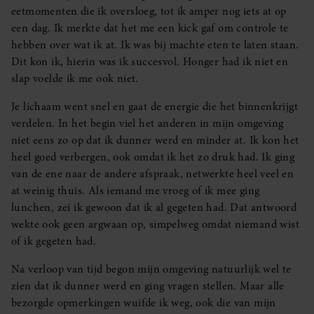
eetmomenten die ik oversloeg, tot ik amper nog iets at op
een dag. Ik merkte dat het me een kick gaf om controle te
hebben over wat ik at. Ik was bij machte eten te laten staan.
Dit kon ik, hierin was ik succesvol. Honger had ik niet en
slap voelde ik me ook niet.
Je lichaam went snel en gaat de energie die het binnenkrijgt
verdelen. In het begin viel het anderen in mijn omgeving
niet eens zo op dat ik dunner werd en minder at. Ik kon het
heel goed verbergen, ook omdat ik het zo druk had. Ik ging
van de ene naar de andere afspraak, netwerkte heel veel en
at weinig thuis. Als iemand me vroeg of ik mee ging
lunchen, zei ik gewoon dat ik al gegeten had. Dat antwoord
wekte ook geen argwaan op, simpelweg omdat niemand wist
of ik gegeten had.
Na verloop van tijd begon mijn omgeving natuurlijk wel te
zien dat ik dunner werd en ging vragen stellen. Maar alle
bezorgde opmerkingen wuifde ik weg, ook die van mijn