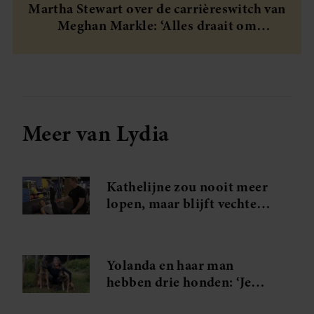
Martha Stewart over de carrièreswitch van
Meghan Markle: ‘Alles draait om
authenticiteit’
Meer van Lydia
Kathelijne zou nooit meer
lopen, maar blijft vechten:
‘Dit jaar ga ik stappen
zetten’
Yolanda en haar man
hebben drie honden: ‘Je
weet niet wat je ziet als we