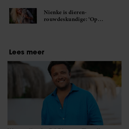
’s avonds met zijn allen op
de bank liggen’
Nienke is dieren-
rouwdeskundige: ‘Op
rouwen om een huisdier zit
nog steeds een groot taboe’