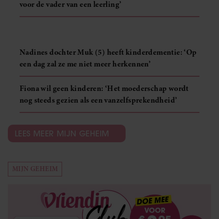
voor de vader van een leerling’
partners voor social media, adverteren en analyse. Deze
partners kunnen deze gegevens combineren met andere
informatie die u aan ze heeft verstrekt of die ze hebben
verzameld op basis van uw gebruik van hun services. U
Nadines dochter Muk (5) heeft kinderdementie: ‘Op
gaat akkoord met onze cookies als u onze website blijft
een dag zal ze me niet meer herkennen’
gebruiken.
Fiona wil geen kinderen: ‘Het moederschap wordt
nog steeds gezien als een vanzelfsprekendheid’
LEES MEER MIJN GEHEIM
MIJN GEHEIM