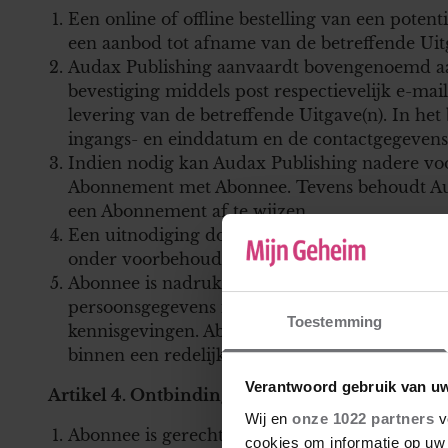
Een online of offline bestelling van een poten
een aanbod tot afname van de betreffende Uit
Audax Publishing aanvaardt bovengenoemd aan
bevestiging middels post respectievelijk e-ma
levering van de betreffende Uitgave(n). In het
ingangs- en einddatum en de contactgegevens 
Indien nodig kan Audax Publishing nadere voo
Abonnement met Abonnee. Tevens behoudt Aud
een Abonnement af te wijzen.
Een uitnodiging door Audax Publishing tot het
onder voorbehoud van beschikbaarheid.
Abonnee is nadrukkelijk verplicht om bij de b
persoonsgegevens in te vullen waarop Abonne
Toestemming
kennisgevingen. Abonnee dient enige wijzigin
binnen een redelijke termijn aan Audax Publis
Verantwoord gebruik van u
Artikel 4. Ontbinding en herroeping
Wij en
onze 1022 partners
v
Abonnee is gerechtigd om een Abonnement binn
cookies om informatie op uw 