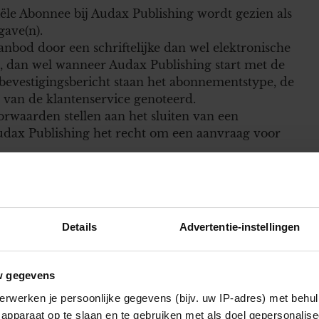
tiële Abonnee bij Audax Publishing wordt gezien als
gave(n).
bod door een schriftelijke dan wel elektronische
il, dan wel wanneer Audax Publishing start met de
 bevestigingsbericht staan het abonnementstype, de
van de klantenservice genoteerd.
rwaarden stellen aan het sluiten van een
ax Publishing het recht om een aanvraag voor
 doen van een aanbod als bedoeld in lid 1 geschiedt
estelling van het Abonnement de juiste
e bereikbaar is voor mededelingen en
Details
Advertentie-instellingen
gen en/of onjuistheden in deze persoonsgegevens
hing door te geven.
w gegevens
erwerken je persoonlijke gegevens (bijv. uw IP-adres) met behul
en een termijn van veertien (14) dagen te
apparaat op te slaan en te gebruiken met als doel gepersonalise