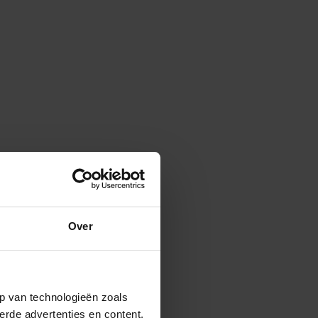
Over
p van technologieën zoals
erde advertenties en content,