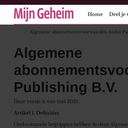
Home
Deel je 
Algemene abonnementsvoorwaarden Audax Publ
Algemene
abonnementsvo
Publishing B.V.
Deze versie is van mei 2021.
Artikel 1. Definities
Onderstaande begrippen hebben in deze Algem