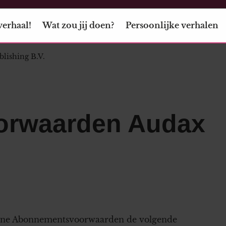
verhaal!
Wat zou jij doen?
Persoonlijke verhalen
ishing B.V.
orwaarden Audax
ene Abonnementsvoorwaarden de volgende