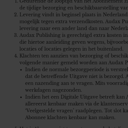
Gedurende de looptijd van het Abonnement za
de tijdige bezorging en beschikbaarstelling van
Levering vindt in beginsel plaats in Nederland.
mogelijk tegen extra verzendkosten. Audax Publ
levering naar een ander land dan naar Nederl
Audax Publishing is gerechtigd extra kosten 
die hiertoe aanleiding geven wegens, bijvoorbe
locaties of locaties gelegen in het buitenland.
Klachten ten aanzien van bezorging of beschi
volgende manier gemeld worden aan Audax Pu
Indien de normale bezorgperiode is verstre
dat de betreffende Uitgave niet is bezorgd.
een nazending aan te vragen. Mits voorradig
werkdagen nagezonden.
Indien het een Digitale Uitgave betreft kan
allereerst kenbaar maken via de klantenserv
‘Veelgestelde vragen’ raadplegen. Tot slot 
Abonnee klachten kenbaar kan maken.