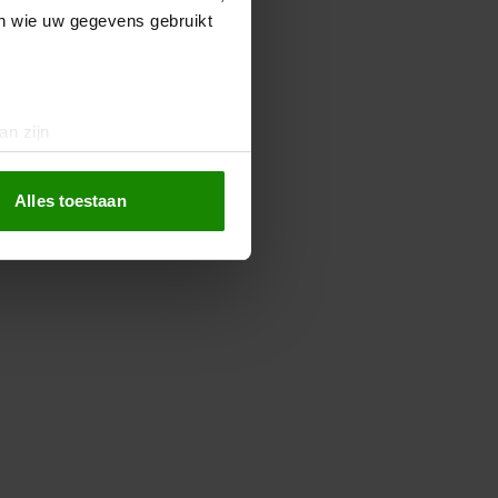
en wie uw gegevens gebruikt
an zijn
rinting)
t
detailgedeelte
in. U kunt uw
Alles toestaan
 media te bieden en om ons
ze partners voor social
nformatie die u aan ze heeft
oord met onze cookies als u