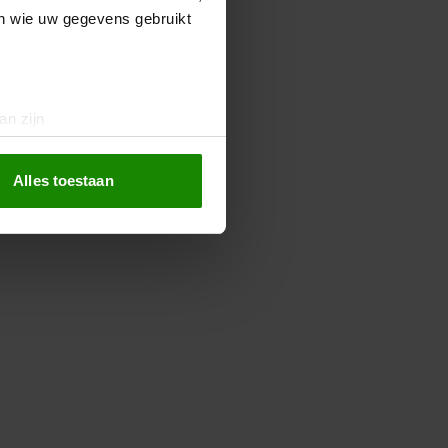
en wie uw gegevens gebruikt
an zijn
rinting)
t
detailgedeelte
in. U kunt uw
Alles toestaan
 media te bieden en om ons
ze partners voor social
nformatie die u aan ze heeft
oord met onze cookies als u