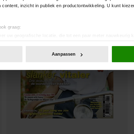
 content, inzicht in publiek en productontwikkeling. U kunt kiez
 ook graag:
er uw geografische locatie, die tot een paar meter nauwkeurig k
n door het actief te scannen op specifieke eigenschappen (fingerp
onlijke gegevens worden verwerkt en stel uw voorkeuren in he
Aanpassen
jzigen of intrekken in de Cookieverklaring.
ent en advertenties te personaliseren, om functies voor social
. Ook delen we informatie over uw gebruik van onze site met on
e. Deze partners kunnen deze gegevens combineren met andere i
erzameld op basis van uw gebruik van hun services. U gaat akk