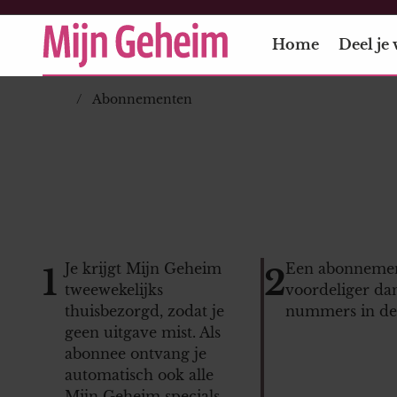
Home
Deel je 
Abonnementen
Je krijgt Mijn Geheim
Een abonnemen
1
2
tweewekelijks
voordeliger dan
thuisbezorgd, zodat je
nummers in de 
geen uitgave mist. Als
abonnee ontvang je
automatisch ook alle
Mijn Geheim specials.