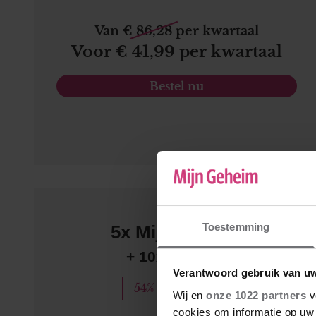
Van € 86,28 per kwartaal
Voor € 41,99 per kwartaal
Bestel nu
MET KORTING
Toestemming
5x Mijn Geheim
+ 10x Vriendin
Verantwoord gebruik van u
54% KORTING
Wij en
onze 1022 partners
v
cookies om informatie op uw 