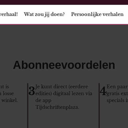
verhaal!
Wat zou jij doen?
Persoonlijke verhalen
Abonneevoordelen
t is
Je kunt direct (eerdere
Een paar
3
4
 losse
edities) digitaal lezen via
gratis ex
winkel.
de app
specials 
Tijdschriftenplaza.