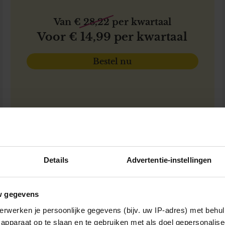
Van € 28,22 per kwartaal
Voor € 14,99 per kwartaal
Bestel nu
MET KORTING
Details
Advertentie-instellingen
5x Mijn Geheim
w gegevens
38% KORTING
erwerken je persoonlijke gegevens (bijv. uw IP-adres) met behul
apparaat op te slaan en te gebruiken met als doel gepersonalise