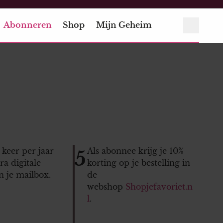
Abonneren
Shop
Mijn Geheim
 keer per jaar
Als abonnee krijg je 10%
5
tra digitale
korting op je bestelling in
in je mailbox.
de
webshop
Shopjefavoriet.n
l
.