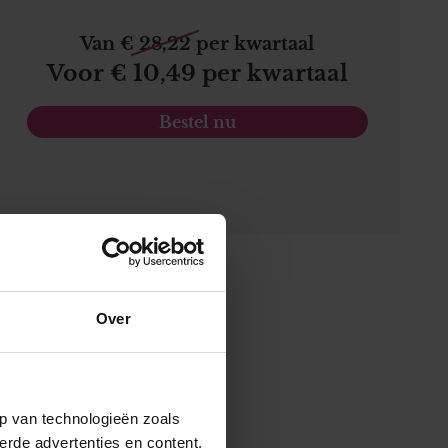
Van € 28,22 per kwartaal
Voor € 10,49 per kwartaal
Bestel nu
Over
p van technologieën zoals
erde advertenties en content,