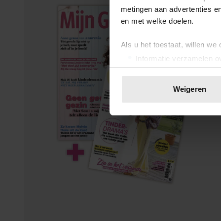
metingen aan advertenties en
en met welke doelen.
Als u het toestaat, willen we
Informatie verzamelen ov
Uw apparaat identificere
Lees meer over hoe uw perso
Weigeren
toestemming op elk moment wi
We gebruiken cookies om cont
websiteverkeer te analyseren
media, adverteren en analys
verstrekt of die ze hebben v
onze website blijft gebruiken.