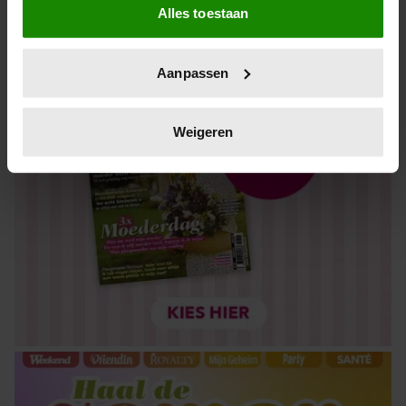
Alles toestaan
Informatie verzamelen over uw geografische locatie,
die tot een paar meter nauwkeurig kan zijn
Uw apparaat identificeren door het actief te scannen
Aanpassen
op specifieke eigenschappen (fingerprinting)
Lees meer over hoe uw persoonlijke gegevens worden
verwerkt en stel uw voorkeuren in het
detailgedeelte
in.
Weigeren
U kunt uw toestemming op elk moment wijzigen of
intrekken in de Cookieverklaring.
We gebruiken cookies om content en advertenties te
personaliseren, om functies voor social media te bieden
en om ons websiteverkeer te analyseren. Ook delen we
informatie over uw gebruik van onze site met onze
partners voor social media, adverteren en analyse. Deze
partners kunnen deze gegevens combineren met andere
informatie die u aan ze heeft verstrekt of die ze hebben
verzameld op basis van uw gebruik van hun services. U
gaat akkoord met onze cookies als u onze website blijft