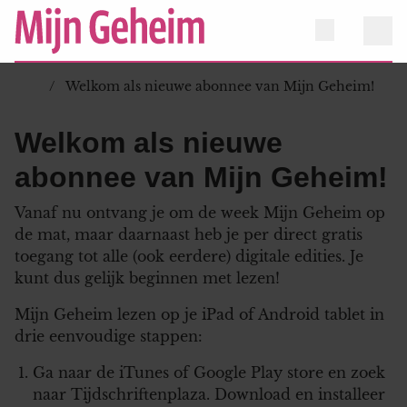
Welkom als nieuwe abonnee van Mijn Geheim!
Welkom als nieuwe
abonnee van Mijn Geheim!
Vanaf nu ontvang je om de week Mijn Geheim op
de mat, maar daarnaast heb je per direct gratis
toegang tot alle (ook eerdere) digitale edities. Je
kunt dus gelijk beginnen met lezen!
Mijn Geheim lezen op je iPad of Android tablet in
drie eenvoudige stappen:
Ga naar de iTunes of Google Play store en zoek
naar Tijdschriftenplaza. Download en installeer