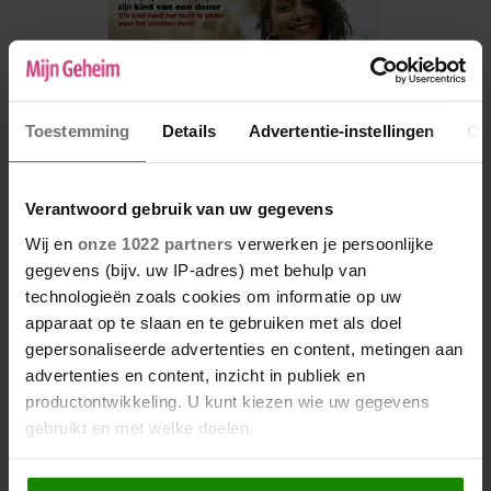
Toestemming
Details
Advertentie-instellingen
Ov
Verantwoord gebruik van uw gegevens
Wij en
onze 1022 partners
verwerken je persoonlijke
gegevens (bijv. uw IP-adres) met behulp van
De nieuwe Mijn Geheim ligt nu in de winkel
technologieën zoals cookies om informatie op uw
apparaat op te slaan en te gebruiken met als doel
Abonneren
gepersonaliseerde advertenties en content, metingen aan
advertenties en content, inzicht in publiek en
Digitaal lezen
productontwikkeling. U kunt kiezen wie uw gegevens
Los kopen
gebruikt en met welke doelen.
Als u het toestaat, willen we ook graag: