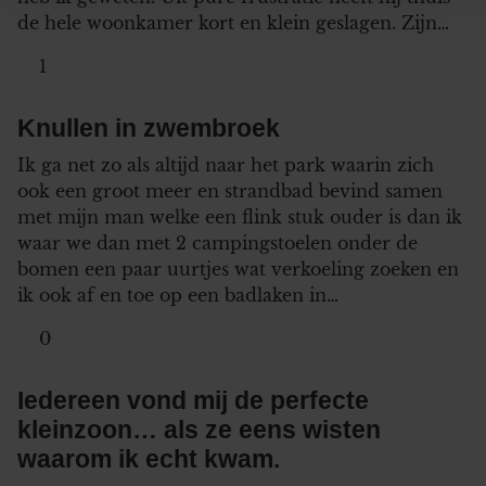
personaliseren, om functies voor social media te bieden
de hele woonkamer kort en klein geslagen. Zijn…
en om ons websiteverkeer te analyseren. Ook delen we
informatie over uw gebruik van onze site met onze
1
partners voor social media, adverteren en analyse. Deze
partners kunnen deze gegevens combineren met andere
Knullen in zwembroek
informatie die u aan ze heeft verstrekt of die ze hebben
Ik ga net zo als altijd naar het park waarin zich
verzameld op basis van uw gebruik van hun services. U
ook een groot meer en strandbad bevind samen
gaat akkoord met onze cookies als u onze website blijft
met mijn man welke een flink stuk ouder is dan ik
gebruiken.
waar we dan met 2 campingstoelen onder de
bomen een paar uurtjes wat verkoeling zoeken en
ik ook af en toe op een badlaken in…
0
Iedereen vond mij de perfecte
kleinzoon… als ze eens wisten
waarom ik echt kwam.