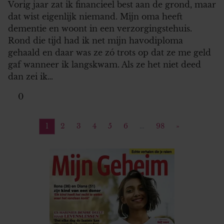
Vorig jaar zat ik financieel best aan de grond, maar
dat wist eigenlijk niemand. Mijn oma heeft
dementie en woont in een verzorgingstehuis.
Rond die tijd had ik net mijn havodiploma
gehaald en daar was ze zó trots op dat ze me geld
gaf wanneer ik langskwam. Als ze het niet deed
dan zei ik…
0
1
2
3
4
5
6
…
98
»
Pagina
Pagina
Pagina
Pagina
Pagina
Pagina
Pagina
Volgende pa