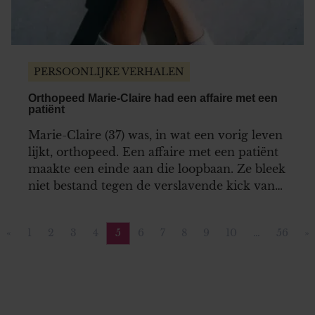
PERSOONLIJKE VERHALEN
Orthopeed Marie-Claire had een affaire met een
patiënt
Marie-Claire (37) was, in wat een vorig leven
lijkt, orthopeed. Een affaire met een patiënt
maakte een einde aan die loopbaan. Ze bleek
niet bestand tegen de verslavende kick van
hun geheim.
«
1
2
3
4
5
6
7
8
9
10
…
56
»
Vorige pagina
Pagina
Pagina
Pagina
Pagina
Pagina
Pagina
Pagina
Pagina
Pagina
Pagina
Pagin
V