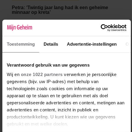
Petra: ‘Twintig jaar lang had ik een geheime
minnaar op kreta’
Petra (41) keerde twee decennia lang elke
zomer een week terug naar Kreta, waar ze
ooit stage liep en een affaire begon met de
veel oudere Niko. Deze affaire bleef
Toestemming
Details
Advertentie-instellingen
Ov
voortbestaan tot Niko’s dood, drie jaar
geleden.
Verantwoord gebruik van uw gegevens
Wij en
onze 1022 partners
verwerken je persoonlijke
gegevens (bijv. uw IP-adres) met behulp van
technologieën zoals cookies om informatie op uw
apparaat op te slaan en te gebruiken met als doel
gepersonaliseerde advertenties en content, metingen aan
advertenties en content, inzicht in publiek en
productontwikkeling. U kunt kiezen wie uw gegevens
gebruikt en met welke doelen.