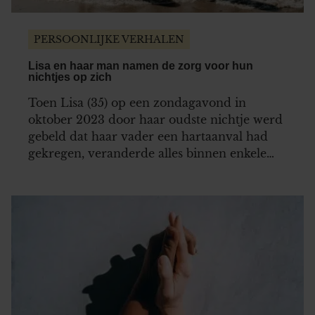
gaat akkoord met onze cookies als u onze website blijft
gebruiken.
PERSOONLIJKE VERHALEN
Lisa en haar man namen de zorg voor hun
nichtjes op zich
Toen Lisa (35) op een zondagavond in
oktober 2023 door haar oudste nichtje werd
gebeld dat haar vader een hartaanval had
gekregen, veranderde alles binnen enkele
uren. In één klap waren haar vier nichtjes,
van wie hun moeder jaren eerder al was
overleden, wees. Lisa en haar man Simon
(35), zelf al ouders van drie…