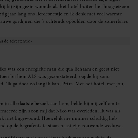
hij bij zijn gezin woonde als het hotel buiten het hoogseizoen
ntig jaar lang ons liefdesnestje en ik denk met veel warmte
lauwe gordijnen die ’s ochtends opbolden door de zomerbries
 Niko was een energieke man die qua lichaam en geest niet
, toen bij hem ALS was geconstateerd, oogde hij soms
. ‘Ik ga door zo lang ik kan, Petra. Met het hotel, met jou,
jn allerlaatste bezoek aan hem, belde hij mij zelf om te
formeerde zijn zoon mij dat Niko was overleden. Ik was als
b ik niet bijgewoond. Hoewel ik me nimmer schuldig heb
lend op de begrafenis te staan naast zijn rouwende weduwe.
dezelfde vorm als onze liefde had: met een piek in de