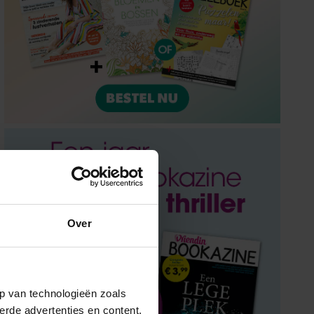
Over
p van technologieën zoals
erde advertenties en content,