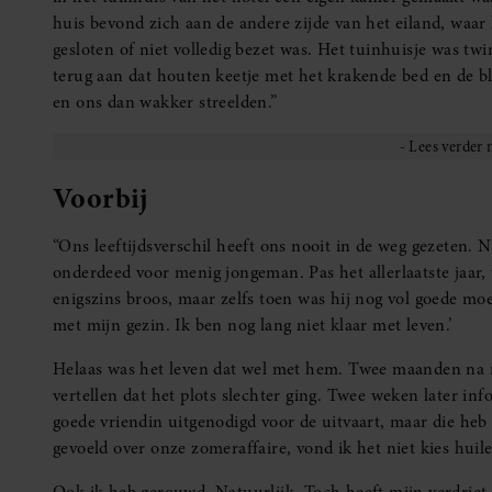
huis bevond zich aan de andere zijde van het eiland, waar 
gesloten of niet volledig bezet was. Het tuinhuisje was twi
terug aan dat houten keetje met het krakende bed en de b
en ons dan wakker streelden.”
Voorbij
“Ons leeftijdsverschil heeft ons nooit in de weg gezeten.
onderdeed voor menig jongeman. Pas het allerlaatste jaar
enigszins broos, maar zelfs toen was hij nog vol goede moed
met mijn gezin. Ik ben nog lang niet klaar met leven.’
Helaas was het leven dat wel met hem. Twee maanden na mi
vertellen dat het plots slechter ging. Twee weken later in
goede vriendin uitgenodigd voor de uitvaart, maar die he
gevoeld over onze zomeraffaire, vond ik het niet kies hui
Ook ik heb gerouwd. Natuurlijk. Toch heeft mijn verdriet 