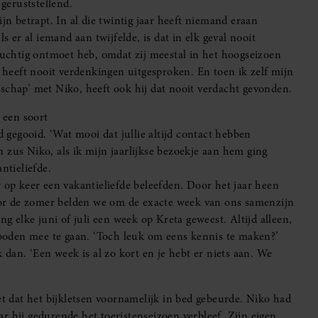
 geruststellend.
jn betrapt. In al die twintig jaar heeft niemand eraan
s er al iemand aan twijfelde, is dat in elk geval nooit
vluchtig ontmoet heb, omdat zij meestal in het hoogseizoen
, heeft nooit verdenkingen uitgesproken. En toen ik zelf mijn
schap’ met Niko, heeft ook hij dat nooit verdacht gevonden.
 een soort
d gegooid. ‘Wat mooi dat jullie altijd contact hebben
 zus Niko, als ik mijn jaarlijkse bezoekje aan hem ging
ntielíefde.
 op keer een vakantieliefde beleefden. Door het jaar heen
or de zomer belden we om de exacte week van ons samenzijn
ng elke juni of juli een week op Kreta geweest. Altijd alleen,
oden mee te gaan. ‘Toch leuk om eens kennis te maken?’
 ik dan. ‘Een week is al zo kort en je hebt er niets aan. We
et dat het bijkletsen voornamelijk in bed gebeurde. Niko had
r hij gedurende het toeristenseizoen verbleef. Zijn eigen