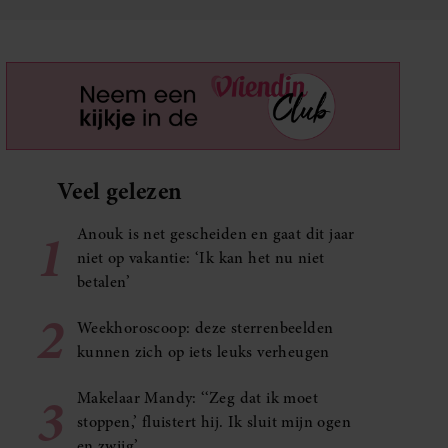
Veel gelezen
1
Anouk is net gescheiden en gaat dit jaar
niet op vakantie: ‘Ik kan het nu niet
betalen’
2
Weekhoroscoop: deze sterrenbeelden
kunnen zich op iets leuks verheugen
3
Makelaar Mandy: ‘‘Zeg dat ik moet
stoppen,’ fluistert hij. Ik sluit mijn ogen
en zwijg’