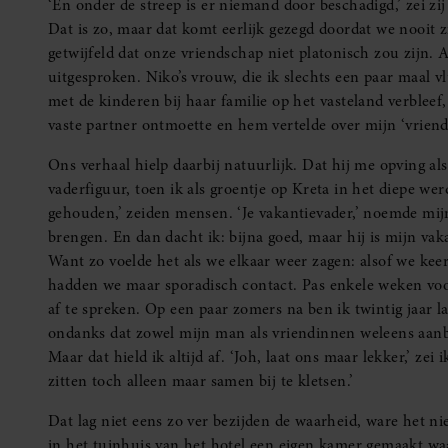
‘En onder de streep is er niemand door beschadigd,’ zei zij
Dat is zo, maar dat komt eerlijk gezegd doordat we nooit zi
getwijfeld dat onze vriendschap niet platonisch zou zijn. Al
uitgesproken. Niko’s vrouw, die ik slechts een paar maal 
met de kinderen bij haar familie op het vasteland verbleef
vaste partner ontmoette en hem vertelde over mijn ‘vriend
Ons verhaal hielp daarbij natuurlijk. Dat hij me opving als
vaderfiguur, toen ik als groentje op Kreta in het diepe wer
gehouden,’ zeiden mensen. ‘Je vakantievader,’ noemde mijn
brengen. En dan dacht ik: bijna goed, maar hij is mijn vaka
Want zo voelde het als we elkaar weer zagen: alsof we keer
hadden we maar sporadisch contact. Pas enkele weken vo
af te spreken. Op een paar zomers na ben ik twintig jaar la
ondanks dat zowel mijn man als vriendinnen weleens aanb
Maar dat hield ik altijd af. ‘Joh, laat ons maar lekker,’ zei
zitten toch alleen maar samen bij te kletsen.’
Dat lag niet eens zo ver bezijden de waarheid, ware het ni
in het tuinhuis van het hotel een eigen kamer gemaakt waa