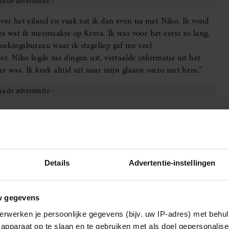
over het eiland en vaak zat ik dan even na met Niko. Ik vond
es wat ik meemaakte op Kreta. Ik was voor het eerst zo lang,
oekingsbureau waar ik stageliep gaf me veel
er. Niko legde me dingen uit, vertaalde informatie uit het
r was. Ik keek altijd uit naar mijn glaasje ouzo met hem.”
n en had het pittoreske hotel al jong overgenomen van zijn
die soms als kind al met hun ouders naar deze stek op
cies dat André uit Spanje altijd een flesje wijn koud wilde
Details
Advertentie-instellingen
bloemen op haar kamer hield en Klaas uit Nederland steevast
w gegevens
vond ik heel mooi om te zien. En zoals hij zijn gasten
erwerken je persoonlijke gegevens (bijv. uw IP-adres) met behul
er zijn hoede genomen en raakte vertrouwd met zijn kalme
apparaat op te slaan en te gebruiken met als doel gepersonalise