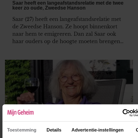
Saar heeft een langeafstandsrelatie met de twee
keer zo oude, Zweedse Hanson
Saar (27) heeft een langeafstandsrelatie met
de Zweedse Hanson. Ze hoopt binnenkort
naar hem te emigreren. Dan zal Saar ook
haar ouders op de hoogte moeten brengen
van het feit dat Hanson twee keer zo oud is
als zijzelf en bovendien in the middle of
nowhere in het noorden van Zweden woont.
Toestemming
Details
Advertentie-instellingen