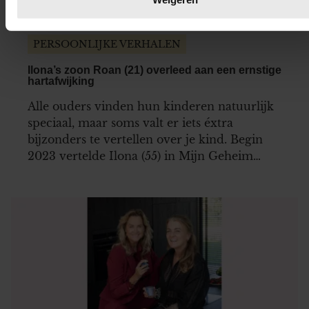
We gebruiken cookies om content en advertenties te
PERSOONLIJKE VERHALEN
personaliseren, om functies voor social media te bieden en 
ons websiteverkeer te analyseren. Ook delen we informatie 
Ilona’s zoon Roan (21) overleed aan een ernstige
uw gebruik van onze site met onze partners voor social medi
hartafwijking
adverteren en analyse. Deze partners kunnen deze gegeven
Alle ouders vinden hun kinderen natuurlijk
combineren met andere informatie die u aan ze heeft verstrek
speciaal, maar soms valt er iets éxtra
die ze hebben verzameld op basis van uw gebruik van hun
bijzonders te vertellen over je kind. Begin
services. U gaat akkoord met onze cookies als u onze websi
2023 vertelde Ilona (55) in Mijn Geheim
blijft gebruiken.
over haar zoon Roan (21), die geboren werd
met een half hart. Tot hun immense verdriet
kwam Roan niet meer in aanmerking voor
een donorhart en moesten ze…