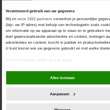
PERSOONLIJKE VERHALEN
Verantwoord gebruik van uw gegevens
Annemiek was al 61 toen ze ontdekte dat ze
autisme heeft
Wij en
onze 1022 partners
verwerken je persoonlijke gegev
(bijv. uw IP-adres) met behulp van technologieën zoals cook
Ongeveer een tot twee procent van de
om informatie op uw apparaat op te slaan en te gebruiken me
Nederlanders heeft autisme. Daar is
doel gepersonaliseerde advertenties en content, metingen a
Annemiek (77) er een van. Van kinds af aan
advertenties en content, inzicht in publiek en productontwikke
worstelde ze al met sociale situaties,
U kunt kiezen wie uw gegevens gebruikt en met welke doele
overzicht houden, plannen en organiseren.
Pas vele jaren later ontdekte ze waardoor:
Als u het toestaat, willen we ook graag:
op haar 61e werd bij haar autisme
Informatie verzamelen over uw geografische locatie, die 
vastgesteld.
een paar meter nauwkeurig kan zijn
Alles toestaan
Uw apparaat identificeren door het actief te scannen op
specifieke eigenschappen (fingerprinting)
Lees meer over hoe uw persoonlijke gegevens worden verwe
Aanpassen
en stel uw voorkeuren in het
detailgedeelte
in. U kunt uw
toestemming op elk moment wijzigen of intrekken in de
Cookieverklaring.
Weigeren