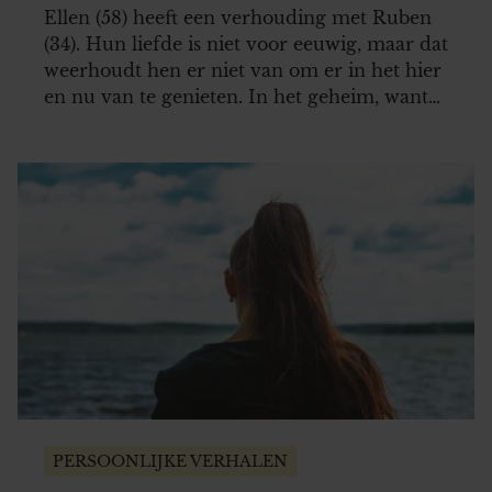
Ellen (58) heeft een verhouding met Ruben
(34). Hun liefde is niet voor eeuwig, maar dat
weerhoudt hen er niet van om er in het hier
en nu van te genieten. In het geheim, want
in de vooroordelen hebben ze geen trek.
“Een sneue vrouw op leeftijd, die de illusie
heeft dat een jonge man…
PERSOONLIJKE VERHALEN