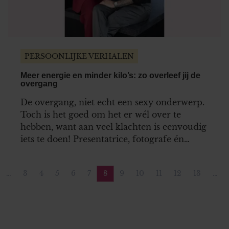
PERSOONLIJKE VERHALEN
Meer energie en minder kilo’s: zo overleef jij de
overgang
De overgang, niet echt een sexy onderwerp.
Toch is het goed om het er wél over te
hebben, want aan veel klachten is eenvoudig
iets te doen! Presentatrice, fotografe én
vrouw in de overgang Paulien Huizinga (54)
en voedingsdeskundige en
…
3
4
5
6
7
8
9
10
11
12
13
…
healthprofessional Nanneke Schreurs (53)
e pagina
agina
Pagina
Pagina
Pagina
Pagina
Pagina
Pagina
Pagina
Pagina
Pagina
Pagina
Pagina
helpen je op weg met hun nieuwe boek ‘Het
100 dagenmeno…