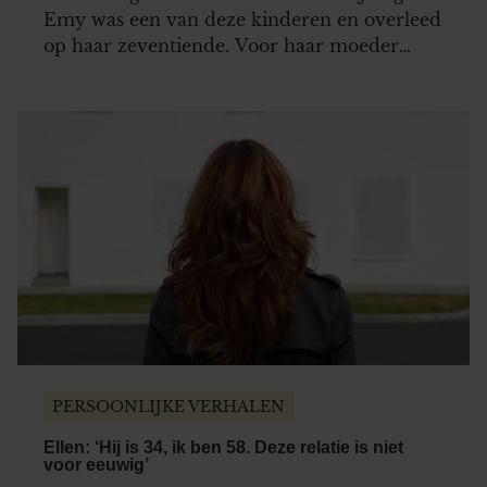
Emy was een van deze kinderen en overleed
op haar zeventiende. Voor haar moeder
Suzanne (54) overheerst, ondanks het intense
gemis, het geluk dat Emy er was. Een
verhaal over verdriet, maar ook over
acceptatie en blijven genieten van wat er wel
is….
PERSOONLIJKE VERHALEN
Ellen: ‘Hij is 34, ik ben 58. Deze relatie is niet
voor eeuwig’