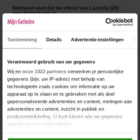
Niemand weet dat de vriend van Lucinda (28)
een drugsdealer is
Lucinda (28) is dolgelukkig met haar
verloofde Hasan, maar er is één ding dat
mensen niet over hem weten: de manier
Toestemming
Details
Advertentie-instellingen
Ov
waarop hij zijn geld verdient.
Verantwoord gebruik van uw gegevens
Wij en
onze 1022 partners
verwerken je persoonlijke
gegevens (bijv. uw IP-adres) met behulp van
technologieën zoals cookies om informatie op uw
apparaat op te slaan en te gebruiken met als doel
gepersonaliseerde advertenties en content, metingen aan
advertenties en content, inzicht in publiek en
productontwikkeling. U kunt kiezen wie uw gegevens
gebruikt en met welke doelen.
Als u het toestaat, willen we ook graag: