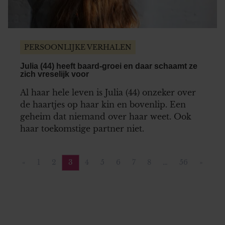
PERSOONLIJKE VERHALEN
Julia (44) heeft baard-groei en daar schaamt ze
zich vreselijk voor
Al haar hele leven is Julia (44) onzeker over
de haartjes op haar kin en bovenlip. Een
geheim dat niemand over haar weet. Ook
haar toekomstige partner niet.
«
1
2
3
4
5
6
7
8
…
56
»
Vorige pagina
Pagina
Pagina
Pagina
Pagina
Pagina
Pagina
Pagina
Pagina
Pagina
Volgen