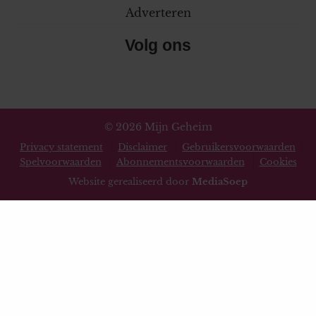
Adverteren
Volg ons
© 2026 Mijn Geheim
Privacy statement
Disclaimer
Gebruikersvoorwaarden
Spelvoorwaarden
Abonnementsvoorwaarden
Cookies
Website gerealiseerd door
MediaSoep