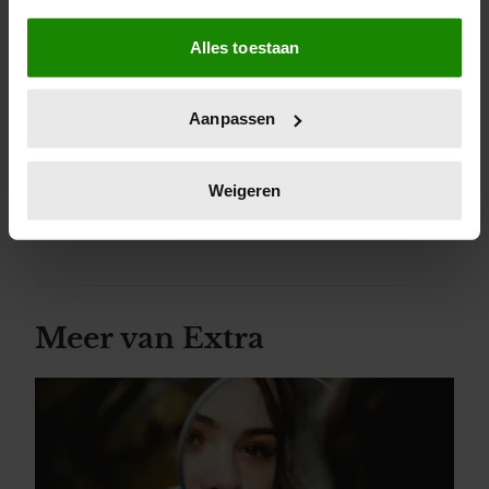
Als u het toestaat, willen we ook graag:
Dit artikel is een partnerbijdrage.
Alles toestaan
Informatie verzamelen over uw geografische locatie,
Foto: Pexels
die tot een paar meter nauwkeurig kan zijn
Uw apparaat identificeren door het actief te scannen
Aanpassen
op specifieke eigenschappen (fingerprinting)
Deel dit artikel op social media!
Lees meer over hoe uw persoonlijke gegevens worden
verwerkt en stel uw voorkeuren in het
detailgedeelte
in.
Weigeren
U kunt uw toestemming op elk moment wijzigen of
intrekken in de Cookieverklaring.
We gebruiken cookies om content en advertenties te
personaliseren, om functies voor social media te bieden
Meer van Extra
en om ons websiteverkeer te analyseren. Ook delen we
informatie over uw gebruik van onze site met onze
partners voor social media, adverteren en analyse. Deze
partners kunnen deze gegevens combineren met andere
informatie die u aan ze heeft verstrekt of die ze hebben
verzameld op basis van uw gebruik van hun services. U