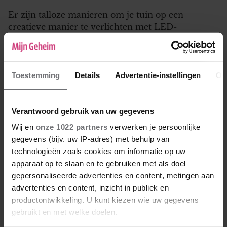
Er zijn talloze manieren om je tuin op een
creatieve manier te verlichten met LED-
verlichting. Een populaire optie is het gebruik van
grondspots langs paden en opritten. Deze zorgen
niet alleen voor een veilige doorgang maar
Toestemming
Details
Advertentie-instellingen
Ov
creëren ook een uitnodigende sfeer. Voor een
speels effect kun je LED-strips integreren onder
traptreden of langs randen van borders. Dit voegt
Verantwoord gebruik van uw gegevens
een subtiel maar stijlvol accent toe aan je
tuinontwerp. Voor degenen die graag de nadruk
Wij en
onze 1022 partners
verwerken je persoonlijke
leggen op specifieke elementen in de tuin, zoals
gegevens (bijv. uw IP-adres) met behulp van
bomen of sculpturen, zijn er vele soorten spots
technologieën zoals cookies om informatie op uw
beschikbaar die gericht licht kunnen geven. Deze
apparaat op te slaan en te gebruiken met als doel
kunnen worden geplaatst op schuttingen of direct
gepersonaliseerde advertenties en content, metingen aan
in de grond worden gestoken voor een dramatisch
advertenties en content, inzicht in publiek en
effect. Daarnaast zorgen staande lampen of
productontwikkeling. U kunt kiezen wie uw gegevens
lantaarns rondom zitgedeeltes voor voldoende
gebruikt en met welke doelen.
licht om comfortabel te ontspannen.