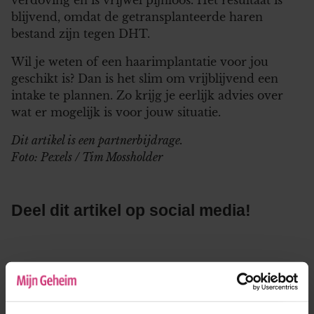
blijvend, omdat de getransplanteerde haren
bestand zijn tegen DHT.
Wil je weten of een haarimplantatie voor jou
geschikt is? Dan is het slim om vrijblijvend een
intake te plannen. Zo krijg je eerlijk advies over
wat er mogelijk is voor jouw situatie.
Dit artikel is een partnerbijdrage.
Foto: Pexels / Tim Mossholder
Deel dit artikel op social media!