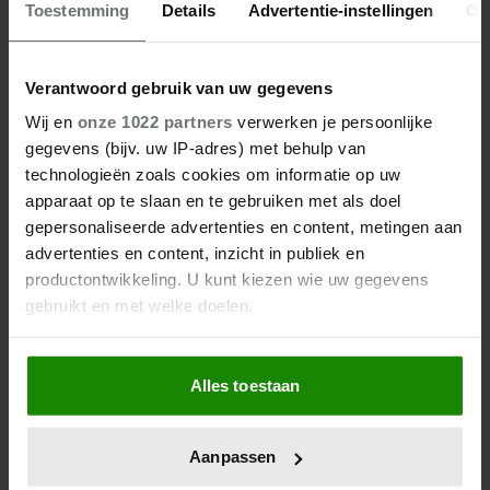
Toestemming
Details
Advertentie-instellingen
Ov
Meer van Extra
Verantwoord gebruik van uw gegevens
Wij en
onze 1022 partners
verwerken je persoonlijke
gegevens (bijv. uw IP-adres) met behulp van
technologieën zoals cookies om informatie op uw
apparaat op te slaan en te gebruiken met als doel
gepersonaliseerde advertenties en content, metingen aan
advertenties en content, inzicht in publiek en
productontwikkeling. U kunt kiezen wie uw gegevens
gebruikt en met welke doelen.
Hoe onzeker ben jij over je uiterlijk?
En wat kun je er aan doen?
Als u het toestaat, willen we ook graag:
Alles toestaan
Informatie verzamelen over uw geografische locatie,
die tot een paar meter nauwkeurig kan zijn
Uw apparaat identificeren door het actief te scannen
Aanpassen
op specifieke eigenschappen (fingerprinting)