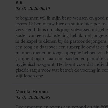
B.R.
02-01-2026 06:10
te beginnen wil ik mijn beste wensen en goed
lezers. Ik ben nieuw hier en stuitte hier per toeval
vervelend dit is om als jong volwassen dit geh
koster van een r.k.instelling heb ik met jongen
in de kapel te dienen bij de pastoor,de jongen
een toog en daarover een superplie omdat er d
mannen dienen in toog superplie hebben zij al
(satijnen) pijama aan met sokken en pantoffels a
hygiënisch oogpunt. Het komt voor dat individ
gladde satijn voor wat betreft de voering in c
stijf lopen enz.
Marijke Homan.
03-01-2026 06:45
Goeiemorgen en tevens een gezond en fijn 2026.