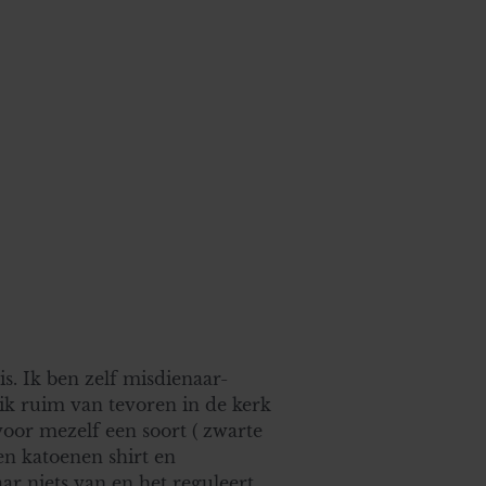
is. Ik ben zelf misdienaar-
 ik ruim van tevoren in de kerk
voor mezelf een soort ( zwarte
en katoenen shirt en
ar niets van en het reguleert