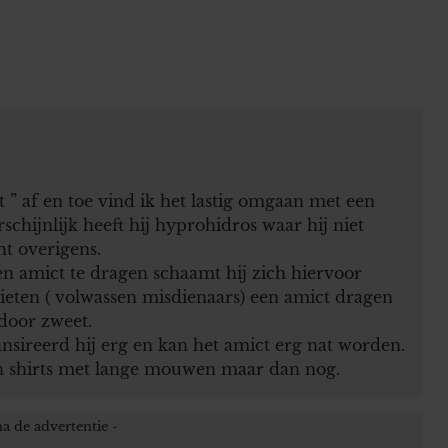
t ” af en toe vind ik het lastig omgaan met een
chijnlijk heeft hij hyprohidros waar hij niet
ht overigens.
 amict te dragen schaamt hij zich hiervoor
colieten ( volwassen misdienaars) een amict dragen
door zweet.
ransireerd hij erg en kan het amict erg nat worden.
nen shirts met lange mouwen maar dan nog.