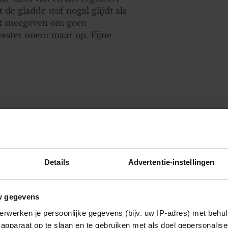
de gladde stof nogal glijdt als
l ik meegeven om geen
lyester noem maar op. Fijne
pandiensten voor de parochie en
at dit vervelend is. Tip is om
ragen een amict om te doen deze
ierna in een wasmand doen die
Details
Advertentie-instellingen
w gegevens
erwerken je persoonlijke gegevens (bijv. uw IP-adres) met behul
apparaat op te slaan en te gebruiken met als doel gepersonalise
 het beter om onder het