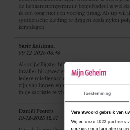
de lichaamstemperatuur beter.Nadeel is wel dat 
ik een toog met een voering draag. Als tip wi
synthetische kleding te dragen zoals nylon po
kerstdagen.
Sarie Katsman.
09-12-2025 05:48
Als vrijwilligster bij de kerk doe ik hand en s
invaller bij afwezigheid van de koster.Ik weet d
iedere misdienaar en acoliet als ze een albe d
zijn van linnen en nemen goed vocht op wel h
in de sacristie te vinden is.
Toestemming
Daniël Peeters
Verantwoord gebruik van u
19-12-2025 12:31
Wij en
onze 1022 partners
v
cookies om informatie op uw 
Dag,als ik een tip mag/ kan geven misschien is