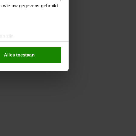
en wie uw gegevens gebruikt
an zijn
rinting)
t
detailgedeelte
in. U kunt uw
Alles toestaan
 media te bieden en om ons
ze partners voor social
nformatie die u aan ze heeft
oord met onze cookies als u