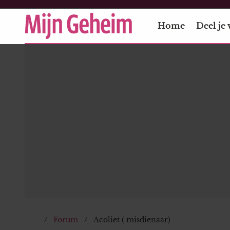
Home
Deel je 
Forum
Acoliet ( misdienaar)