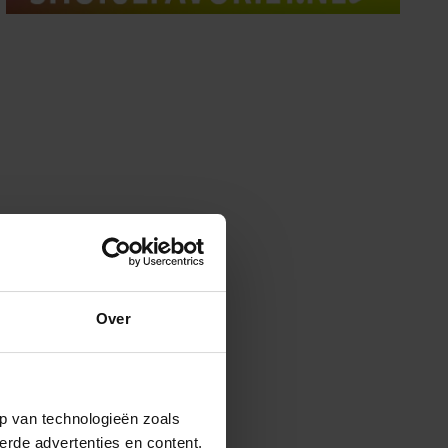
Over
p van technologieën zoals
erde advertenties en content,