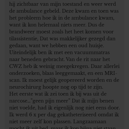
hij zichtbaar van mijn toestand en weer werd
de ambulance gebeld. Deze kwam en toen was
het probleem hoe ik in de ambulance kwam,
want ik kon helemaal niets meer. Dus de
brandweer moest zoals het heet komen voor
tilassistentie, Dat was makkelijker gezegd dan
gedaan, want we hebben een oud huisje.
Uiteindelijk ben ik met een vacuummatras
naar beneden gebracht. Van de rit naar het
CWZ heb ik weinig meegekregen. Daar allerlei
onderzoeken, blaas leeggemaakt, en een MRI-
scan. Ik moest gelijk geopereerd worden en de
neurochirurg hoopte nog op tijd te zijn.
Het eerste wat ik zei toen ik bij was uit de
narcose…”geen pijn meer” Dat ik mijn benen
niet voelde, had ik eigenlijk nog niet eens door.
Ik werd 6 x per dag gekatheteriseerd omdat ik
niet meer zelf kon plassen. Langzaamaan
mocht ik uit bed, maar ik kon bijna niet staan,