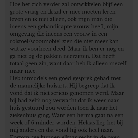
partners voor social media, adverteren en analyse. Deze
Hoe het zich verder zal ontwikkelen blijf een
partners kunnen deze gegevens combineren met andere
grote vraag en ik zal er mee moeten leren
informatie die u aan ze heeft verstrekt of die ze hebben
leven en ik niet alleen, ook mijn man die
verzameld op basis van uw gebruik van hun services. U
ineens een gehandicapte vrouw heeft, mijn
gaat akkoord met onze cookies als u onze website blijft
omgeving die ineens een vrouw in een
gebruiken.
rolstoel/scootmobiel zien die niet meer kan
wat ze voorheen deed. Maar ik ben er nog en
ga niet bij de pakken neerzitten. Dat heeft
totaal geen zin, want daar heb ik alleen mezelf
maar mee.
Heb inmiddels een goed gesprek gehad met
de mannelijke huisarts. Hij begreep dat ik
vond dat ik niet serieus genomen werd. Maar
hij had zelfs nog verwacht dat ik weer naar
huis gestuurd zou worden toen ik naar het
ziekenhuis ging, Want een hernia gaat na een
week of 6 minder worden. Helaas liep het bij
mij anders en dat vond hij ook heel naar.
Kortom, we kunnen elkaar recht in de ogen