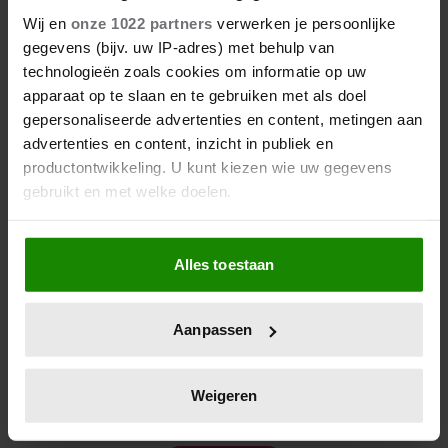
Wij en
onze 1022 partners
verwerken je persoonlijke
gegevens (bijv. uw IP-adres) met behulp van
technologieën zoals cookies om informatie op uw
apparaat op te slaan en te gebruiken met als doel
gepersonaliseerde advertenties en content, metingen aan
advertenties en content, inzicht in publiek en
productontwikkeling. U kunt kiezen wie uw gegevens
gebruikt en met welke doelen.
Als u het toestaat, willen we ook graag:
Alles toestaan
Informatie verzamelen over uw geografische locatie,
die tot een paar meter nauwkeurig kan zijn
Uw apparaat identificeren door het actief te scannen
Aanpassen
op specifieke eigenschappen (fingerprinting)
De nieuwe Mijn Geheim ligt nu in de winkel
Lees meer over hoe uw persoonlijke gegevens worden
Abonneren
verwerkt en stel uw voorkeuren in het
detailgedeelte
in.
Weigeren
U kunt uw toestemming op elk moment wijzigen of
Digitaal lezen
intrekken in de Cookieverklaring.