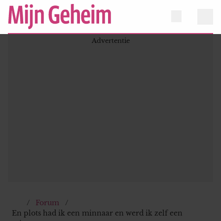
Forum
En plots had ik een minnaar en werd ik zelf een