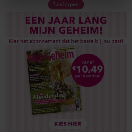
Los kopen
We gebruiken cookies om content en advertenties te
personaliseren, om functies voor social media te bieden
en om ons websiteverkeer te analyseren. Ook delen we
informatie over uw gebruik van onze site met onze
partners voor social media, adverteren en analyse. Deze
partners kunnen deze gegevens combineren met andere
informatie die u aan ze heeft verstrekt of die ze hebben
verzameld op basis van uw gebruik van hun services. U
gaat akkoord met onze cookies als u onze website blijft
gebruiken.