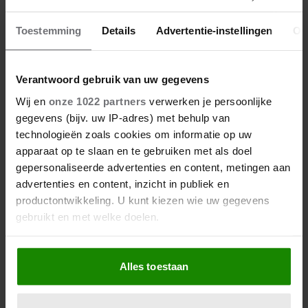
Mini
18-01-2018 17:00
Toestemming
Details
Advertentie-instellingen
Ov
Ik zou er niks over zeggen en de volgende
keer dat ik hem zie, (als het ter sprake komt)
Verantwoord gebruik van uw gegevens
Aangeven dat je alweer een relatie hebt, met
Wij en
onze 1022 partners
verwerken je persoonlijke
iemand die bv een functie bekleed als agent, of
gegevens (bijv. uw IP-adres) met behulp van
militair. De reden dat ik dat zou doen is, dat ik
technologieën zoals cookies om informatie op uw
mensen van wie ik de kriebels krijg niet wil
apparaat op te slaan en te gebruiken met als doel
vertrouwen en zoals je al aangeeft hij weet jou
gepersonaliseerde advertenties en content, metingen aan
adres. Je weet nooit als je om een ander
advertenties en content, inzicht in publiek en
chauffeur vraagt of hij wrok zal koesteren
productontwikkeling. U kunt kiezen wie uw gegevens
gebruikt en met welke doelen.
ijsco
18-01-2018 21:05
Als u het toestaat, willen we ook graag:
Alles toestaan
Informatie verzamelen over uw geografische locatie,
Taxichauffeur wijs maken dat je een vriemd
die tot een paar meter nauwkeurig kan zijn
hebt. Blijft hij raar doen dan toch tegen je
Uw apparaat identificeren door het actief te scannen