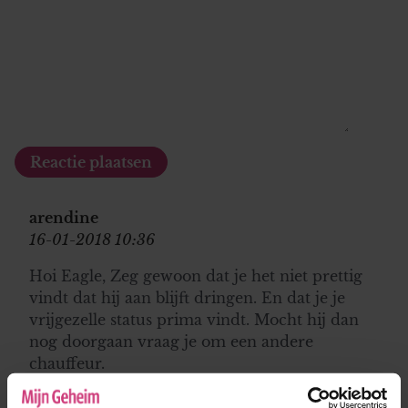
arendine
16-01-2018 10:36
Hoi Eagle, Zeg gewoon dat je het niet prettig
vindt dat hij aan blijft dringen. En dat je je
vrijgezelle status prima vindt. Mocht hij dan
nog doorgaan vraag je om een andere
chauffeur.