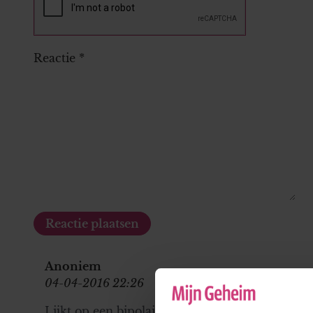
Reactie
*
Anoniem
04-04-2016 22:26
Lijkt op een bipolaire stoornis (perioden van