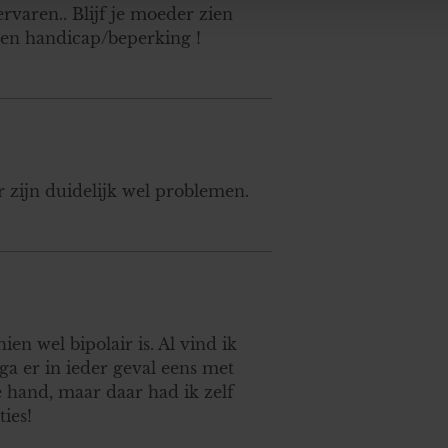
e. Deze partners kunnen deze gegevens combineren met andere i
rvaren.. Blijf je moeder zien
erzameld op basis van uw gebruik van hun services. U gaat akk
een handicap/beperking !
Er zijn duidelijk wel problemen.
n wel bipolair is. Al vind ik
 ga er in ieder geval eens met
e hand, maar daar had ik zelf
ties!