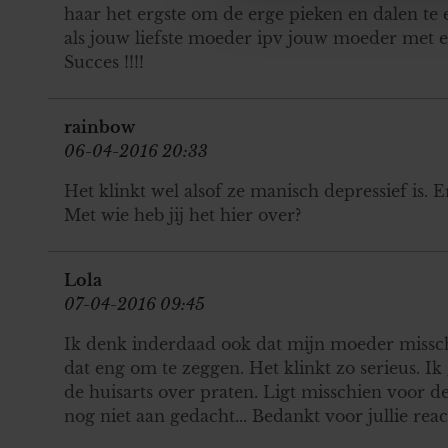
media, adverteren en analys
haar het ergste om de erge pieken en dalen te e
verstrekt of die ze hebben v
als jouw liefste moeder ipv jouw moeder met 
onze website blijft gebruiken.
Succes !!!!
rainbow
06-04-2016 20:33
Het klinkt wel alsof ze manisch depressief is. 
Met wie heb jij het hier over?
Lola
07-04-2016 09:45
Ik denk inderdaad ook dat mijn moeder misschie
dat eng om te zeggen. Het klinkt zo serieus. Ik
de huisarts over praten. Ligt misschien voor d
nog niet aan gedacht... Bedankt voor jullie reac