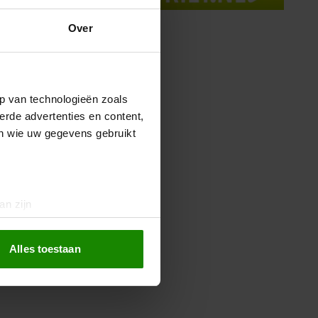
Over
p van technologieën zoals
erde advertenties en content,
en wie uw gegevens gebruikt
an zijn
rinting)
t
detailgedeelte
in. U kunt uw
Alles toestaan
 media te bieden en om ons
ze partners voor social