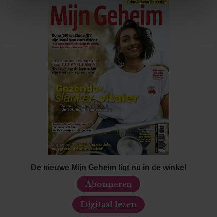
We gebruiken cookies om content en advertenties te
personaliseren, om functies voor social media te bieden
en om ons websiteverkeer te analyseren. Ook delen we
informatie over uw gebruik van onze site met onze
partners voor social media, adverteren en analyse. Deze
partners kunnen deze gegevens combineren met andere
informatie die u aan ze heeft verstrekt of die ze hebben
verzameld op basis van uw gebruik van hun services. U
gaat akkoord met onze cookies als u onze website blijft
gebruiken.
De nieuwe Mijn Geheim ligt nu in de winkel
Abonneren
Digitaal lezen