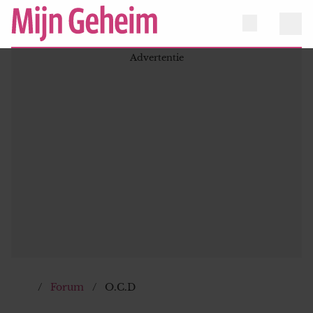
Forum
O.C.D