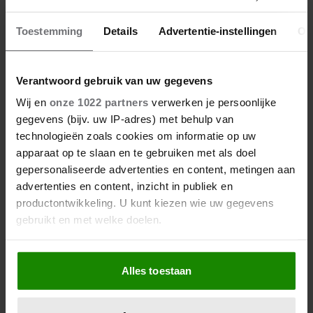
aan jou de keus.
Toestemming
Details
Advertentie-instellingen
Ov
C.Kok.
16-10-2025 19:02
Verantwoord gebruik van uw gegevens
Ik ben ook een dwangmatig persoon.
Wij en
onze 1022 partners
verwerken je persoonlijke
Dwangmatig ga ik mezelf grondig wassen na
gegevens (bijv. uw IP-adres) met behulp van
een kappersbezoek en baal dan erg van mezelf
technologieën zoals cookies om informatie op uw
dat ik bij de kapper zit en ik me vies zit te
apparaat op te slaan en te gebruiken met als doel
maken als ik die kapmantel om me nek voel
gepersonaliseerde advertenties en content, metingen aan
gaan die nat is van de voorgaande klant maar
advertenties en content, inzicht in publiek en
wat kan ik hiermee???
productontwikkeling. U kunt kiezen wie uw gegevens
gebruikt en met welke doelen.
Tamara K.
Als u het toestaat, willen we ook graag:
17-10-2025 06:21
Alles toestaan
Informatie verzamelen over uw geografische locatie,
Goeiemorgen. ik draag dit (geheim) al heel
die tot een paar meter nauwkeurig kan zijn
lang bij me,als kind wastte ik overmatig veel
Uw apparaat identificeren door het actief te scannen