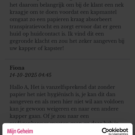
het daarom belangrijk om bij de klant een nek
kraagje om te doen voordat een kapmantel
omgaat zo een papieren kraag absorbeert
transpiratievocht en zorgt ervoor dat er geen
huid op huidcontact is. Ik vind dit een
gegronde klacht en zou het zeker aangeven bij
uw kapper of kapster!
Fiona
14-10-2025 04:45
Hallo A, Het is vanzelfsprekend dat zonder
papier het niet hygiënisch is, je kan dit dan
aangeven en als men hier niet wil aan voldoen
kan je gewoon weigeren en naar een andere
kapper gaan. Of je zou naar een
nudistenkapper moeten gaan en daar heb je
dan zowel papier als kapmantel niet nodig,