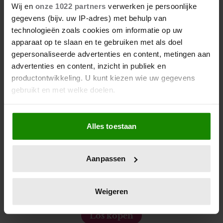
Wij en
onze 1022 partners
verwerken je persoonlijke
gegevens (bijv. uw IP-adres) met behulp van
technologieën zoals cookies om informatie op uw
apparaat op te slaan en te gebruiken met als doel
gepersonaliseerde advertenties en content, metingen aan
advertenties en content, inzicht in publiek en
productontwikkeling. U kunt kiezen wie uw gegevens
gebruikt en met welke doelen.
Als u het toestaat, willen we ook graag:
Alles toestaan
Informatie verzamelen over uw geografische locatie,
die tot een paar meter nauwkeurig kan zijn
Uw apparaat identificeren door het actief te scannen
De nieuwe Mijn Geheim ligt nu in de winkel
Aanpassen
op specifieke eigenschappen (fingerprinting)
Abonneren
Lees meer over hoe uw persoonlijke gegevens worden
verwerkt en stel uw voorkeuren in het
detailgedeelte
in.
Weigeren
Digitaal lezen
U kunt uw toestemming op elk moment wijzigen of
intrekken in de Cookieverklaring.
Los kopen