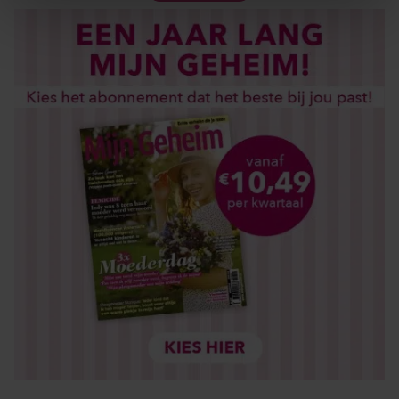
We gebruiken cookies om content en advertenties te
personaliseren, om functies voor social media te bieden
en om ons websiteverkeer te analyseren. Ook delen we
informatie over uw gebruik van onze site met onze
partners voor social media, adverteren en analyse. Deze
partners kunnen deze gegevens combineren met andere
informatie die u aan ze heeft verstrekt of die ze hebben
verzameld op basis van uw gebruik van hun services. U
gaat akkoord met onze cookies als u onze website blijft
gebruiken.