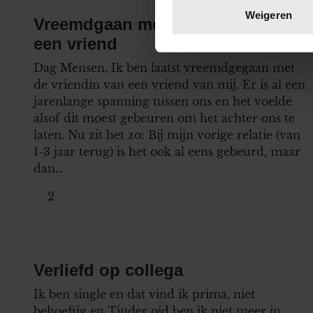
Lees meer over hoe uw perso
Weigeren
Vreemdgaan met de vriendin van
toestemming op elk moment wi
een vriend
We gebruiken cookies om cont
Dag Mensen, Ik ben laatst vreemdgegaan met
websiteverkeer te analyseren
de vriendin van een vriend van mij. Er is al een
media, adverteren en analys
jarenlange spanning tussen ons en het voelde
verstrekt of die ze hebben v
alsof dit moest gebeuren om het achter ons te
onze website blijft gebruiken.
laten. Nu zit het zo: Bij mijn vorige relatie (van
1-3 jaar terug) is het ook al eens gebeurd, maar
dan…
2
Verliefd op collega
Ik ben single en dat vind ik prima, niet
behoeftig en Tinder oid ben ik niet meer in