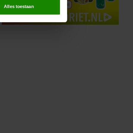
t
detailgedeelte
in. U kunt uw
Alles toestaan
 media te bieden en om ons
ze partners voor social
nformatie die u aan ze heeft
oord met onze cookies als u