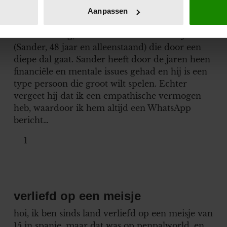
onlijke gegevens worden verwerkt en stel uw voorkeuren in he
Aanpassen
Vriend die door een diepe dal gaat
jzigen of intrekken in de Cookieverklaring.
Goedemiddag, Ik heb een vriend van mij
ent en advertenties te personaliseren, om functies voor social
(Sander, 48 jaar en alleenstaand) die door een
. Ook delen we informatie over uw gebruik van onze site met on
diepe dal gaat. Sander heeft door de jaren heen
e. Deze partners kunnen deze gegevens combineren met andere i
financiële en mentale issues gehad en hij is een
erzameld op basis van uw gebruik van hun services. U gaat akk
type persoon die groot wilt spelen. Echter
vergeet hij dat ik een empathische vermogen
heb, waardoor ik hem altijd een WhatsApp
bericht…
1
verliefd op een meisje
hoi, ik ben sinds land verliefd op een meisje van
15 in spanje, maar dat was op penpalworld, en