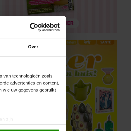
Over
p van technologieën zoals
erde advertenties en content,
en wie uw gegevens gebruikt
an zijn
rinting)