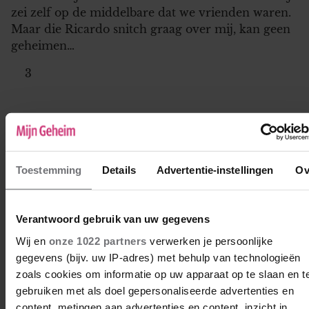
zei zelf op de middelbare dat we vrienden waren.
Maar die Ricardo snitch graag over mij, kan geen
geheimen…
3
Mijn man is onhygiënisch en
agressief
Toestemming
Details
Advertentie-instellingen
Ov
Na een pijnlijke relatie met narcistisch geweld op
jonge leeftijd heb ik op mijn 30e mijn huidige
Verantwoord gebruik van uw gegevens
man ontmoet via een datingsite. Ik stond weer
open voor de liefde en ik voelde me erg eenzaam.
Wij en
onze 1022 partners
verwerken je persoonlijke
Ik was bang dat ik net als mijn zus alleen zou
gegevens (bijv. uw IP-adres) met behulp van technologieën
blijven zonder kinderen. Op een dag installeerde
zoals cookies om informatie op uw apparaat op te slaan en t
ik een…
gebruiken met als doel gepersonaliseerde advertenties en
content, metingen aan advertenties en content, inzicht in