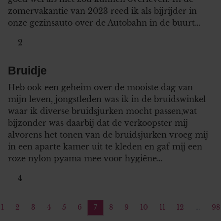
gegevens combineren met andere informatie die u aan ze he
zomervakantie van 2023 reed ik als bijrijder in
verstrekt of die ze hebben verzameld op basis van uw gebru
onze gezinsauto over de Autobahn in de buurt…
van hun services. U gaat akkoord met onze cookies als u o
2
website blijft gebruiken.
Bruidje
Heb ook een geheim over de mooiste dag van
mijn leven, jongstleden was ik in de bruidswinkel
waar ik diverse bruidsjurken mocht passen,wat
bijzonder was daarbij dat de verkoopster mij
alvorens het tonen van de bruidsjurken vroeg mij
in een aparte kamer uit te kleden en gaf mij een
roze nylon pyama mee voor hygiëne…
4
1
2
3
4
5
6
7
8
9
10
11
12
…
98
ige pagina
Pagina
Pagina
Pagina
Pagina
Pagina
Pagina
Pagina
Pagina
Pagina
Pagina
Pagina
Pagina
P