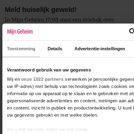
Meld huiselijk geweld!
In Mijn Geheim 17/03 staat een drieluik over
huiselijk geweld. Mede naar aanleiding van de
overheidscampagne: elk verhaal telt. Deze
campagne heeft als doel mensen te stimuleren
hun verhaal te delen over wat ze hebben gedaan
Toestemming
Details
Advertentie-instellingen
bij een vermoeden van huiselijk geweld. Hoe meer
mensen vertellen wat zij hebben gedaan, hoe
beter. Want elke situatie…
Verantwoord gebruik van uw gegevens
Wij en
onze 1022 partners
verwerken je persoonlijke gegeve
1
uw IP-adres) met behulp van technologieën zoals cookies o
informatie op uw apparaat op te slaan en te gebruiken met al
Liegen tegen psycholoog
gepersonaliseerde advertenties en content, metingen aan ad
en content, inzicht in publiek en productontwikkeling. U kunt
Hallo lieven lezers, Ik ben naar 3 psychologen
uw gegevens gebruikt en met welke doelen.
geweest. Elke keer dat ik bij een nieuwe ben
binnengestapt denk ik: Ja nu ga ik wel eerlijk zijn.
Als u het toestaat, willen we ook graag:
Maar elke keer gaat het weer mis. Ik begin op een