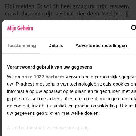
Hoi meiden, Ik wil dit heel graag uit mijn systeem,
en wil daarom mijn verhaal hier doen. Voel je vrij
om te reageren, maar vooroordeel mij alsjeblieft
niet.. 8 maanden geleden leerde ik een man
kennen, online.. het klikte zo goed, we waren net 2
handen op 1 buik. Spendeerden onze tijd via
Toestemming
Details
Advertentie-instellingen
Skype en…
1
Verantwoord gebruik van uw gegevens
Wij en
onze 1022 partners
verwerken je persoonlijke gegeve
mijn leven
uw IP-adres) met behulp van technologieën zoals cookies o
ik ben nu 58 jaar.en ik ben een vrouw.mijn hele
informatie op uw apparaat op te slaan en te gebruiken met al
leven voelt voor mij als een rot leven .ik ben 2keer
gepersonaliseerde advertenties en content, metingen aan ad
getrouwd geweest.en een keer 1vriend gehad.ik
en content, inzicht in publiek en productontwikkeling. U kunt
heb 3 kinderen 2jongens en 1meisje zij zijn nu
uw gegevens gebruikt en met welke doelen.
volwassen mijn eerste kreeg ik met mijn eerste
man de tweede met mijn toenmalige vriend.en de
Als u het toestaat, willen we ook graag:
jongste met mijn…
Informatie verzamelen over uw geografische locatie, die 