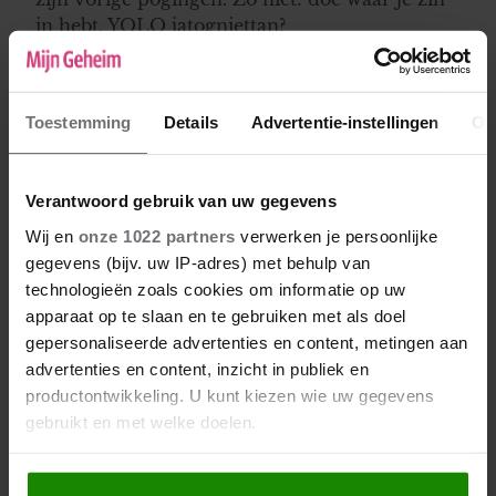
in hebt, YOLO jatogniettan?
Bianca Van Dongen
18-05-2023 16:53
Toestemming
Details
Advertentie-instellingen
Ov
Ik snap heel goed dat je je niet schuldig voelt.
De bal ligt echt bij jou. Als je eerlijk wil zijn
Verantwoord gebruik van uw gegevens
vanaf nu en hier niet mee kan leven, zal hij
Wij en
onze 1022 partners
verwerken je persoonlijke
toch echt iets moeten gaan doen aan zijn
gegevens (bijv. uw IP-adres) met behulp van
blokkade. Anders vrienden blijven en uit
technologieën zoals cookies om informatie op uw
elkaar. Ik help vrouwen hier mee dus als je
apparaat op te slaan en te gebruiken met als doel
meer wilt weten laat het me weten.
gepersonaliseerde advertenties en content, metingen aan
advertenties en content, inzicht in publiek en
productontwikkeling. U kunt kiezen wie uw gegevens
gebruikt en met welke doelen.
Als u het toestaat, willen we ook graag: