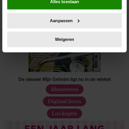
Alles toestaan
Informatie verzamelen over uw geografische locatie,
die tot een paar meter nauwkeurig kan zijn
Uw apparaat identificeren door het actief te scannen
Aanpassen
op specifieke eigenschappen (fingerprinting)
Lees meer over hoe uw persoonlijke gegevens worden
verwerkt en stel uw voorkeuren in het
detailgedeelte
in.
Weigeren
U kunt uw toestemming op elk moment wijzigen of
intrekken in de Cookieverklaring.
We gebruiken cookies om content en advertenties te
personaliseren, om functies voor social media te bieden
De nieuwe Mijn Geheim ligt nu in de winkel
en om ons websiteverkeer te analyseren. Ook delen we
informatie over uw gebruik van onze site met onze
Abonneren
partners voor social media, adverteren en analyse. Deze
partners kunnen deze gegevens combineren met andere
Digitaal lezen
informatie die u aan ze heeft verstrekt of die ze hebben
Los kopen
verzameld op basis van uw gebruik van hun services. U
gaat akkoord met onze cookies als u onze website blijft
gebruiken.