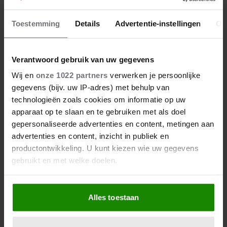
uit je kop te zetten of afstand te houden die
emotie blijft je achtervolgen. Probeer nu
Toestemming
Details
Advertentie-instellingen
Ov
coldturkey toe te passen. Kan mij heel goed
inleven in jou situatie en gevoelens. Volg je
hart en gebruik je verstand. Ook al schreeuwt
Verantwoord gebruik van uw gegevens
het hard naar meer. Heel veel sterkte met de
Wij en
onze 1022 partners
verwerken je persoonlijke
situatie. Ooit gaat de liefde en emotie wel over.
gegevens (bijv. uw IP-adres) met behulp van
technologieën zoals cookies om informatie op uw
apparaat op te slaan en te gebruiken met als doel
gepersonaliseerde advertenties en content, metingen aan
advertenties en content, inzicht in publiek en
productontwikkeling. U kunt kiezen wie uw gegevens
gebruikt en met welke doelen.
Als u het toestaat, willen we ook graag:
Alles toestaan
Informatie verzamelen over uw geografische locatie,
die tot een paar meter nauwkeurig kan zijn
Uw apparaat identificeren door het actief te scannen