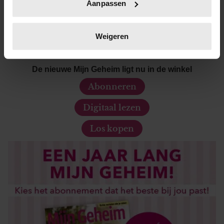
Aanpassen
op specifieke eigenschappen (fingerprinting)
Lees meer over hoe uw persoonlijke gegevens worden
verwerkt en stel uw voorkeuren in het
detailgedeelte
in.
Weigeren
U kunt uw toestemming op elk moment wijzigen of
intrekken in de Cookieverklaring.
De nieuwe Mijn Geheim ligt nu in de winkel
We gebruiken cookies om content en advertenties te
Abonneren
personaliseren, om functies voor social media te bieden
en om ons websiteverkeer te analyseren. Ook delen we
Digitaal lezen
informatie over uw gebruik van onze site met onze
Los kopen
partners voor social media, adverteren en analyse. Deze
partners kunnen deze gegevens combineren met andere
informatie die u aan ze heeft verstrekt of die ze hebben
verzameld op basis van uw gebruik van hun services. U
gaat akkoord met onze cookies als u onze website blijft
gebruiken.