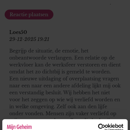
Loes50
29-12-2025 19:21
Begrijp de situatie, de emotie, het
onbeantwoorde verlangen. Een relatie op de
werkvloer kan de werksfeer verstoren en dient
omdat het zo dichtbij is gemeld te worden.
Een nieuwe uitdaging of overplaatsing vragen
naar een naar een andere afdeling lijkt mij ook
een verstandig besluit. Wij hebben het niet
voor het zeggen op wie wij verliefd worden en
in welke omgeving. Zelf ook aan den lijfe
onder vonden. Mensen zijn vaker verliefd op
mij geweest maar deze collega die had mijn
hart goed beet hoe hard je ook probeert het