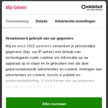
Naam
*
E-mail
*
Toestemming
Details
Advertentie-instellingen
Ov
Deze zal niet gepubliceerd worden bij je reactie, maar kan
worden gebruikt door de redactie om contact met je op te
nemen.
Verantwoord gebruik van uw gegevens
Leeftijd
*
Wij en
onze 1022 partners
verwerken je persoonlijke
gegevens (bijv. uw IP-adres) met behulp van
technologieën zoals cookies om informatie op uw
apparaat op te slaan en te gebruiken met als doel
gepersonaliseerde advertenties en content, metingen aan
advertenties en content, inzicht in publiek en
productontwikkeling. U kunt kiezen wie uw gegevens
Reactie
*
gebruikt en met welke doelen.
Als u het toestaat, willen we ook graag:
Alles toestaan
Informatie verzamelen over uw geografische locatie,