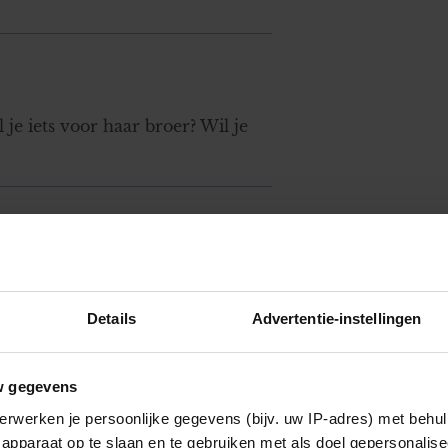
je iets voor haar broer? Wil je
e het met een *man* was? En
? Natuurlijk ga je dit niet
Details
Advertentie-instellingen
 Leef er maar mee met wat je
aan hebt en kies van daar uit
altijd voor je was is geen reden
w gegevens
erwerken je persoonlijke gegevens (bijv. uw IP-adres) met behul
apparaat op te slaan en te gebruiken met als doel gepersonalise