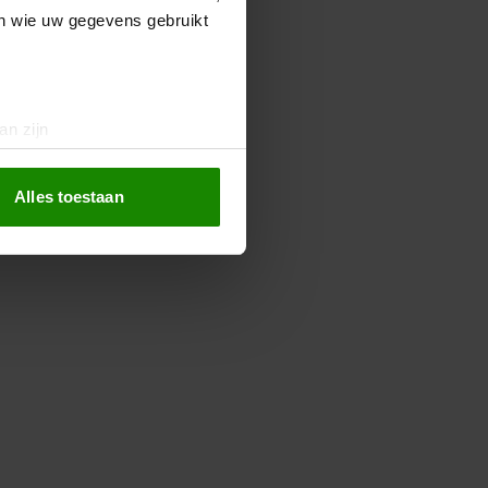
en wie uw gegevens gebruikt
an zijn
rinting)
t
detailgedeelte
in. U kunt uw
Alles toestaan
 media te bieden en om ons
ze partners voor social
nformatie die u aan ze heeft
oord met onze cookies als u