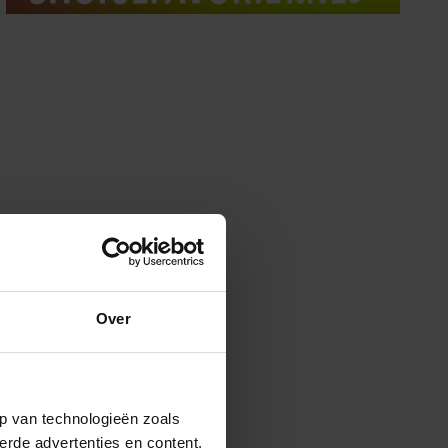
Over
p van technologieën zoals
erde advertenties en content,