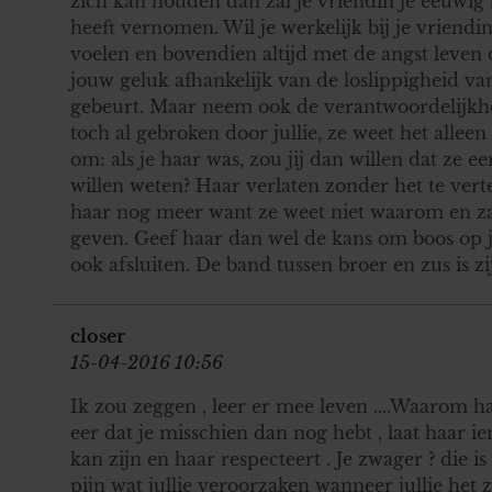
zich kan houden dan zal je vriendin je eeuwig 
heeft vernomen. Wil je werkelijk bij je vriendin 
voelen en bovendien altijd met de angst leven 
jouw geluk afhankelijk van de loslippigheid v
gebeurt. Maar neem ook de verantwoordelijkhei
toch al gebroken door jullie, ze weet het alleen
om: als je haar was, zou jij dan willen dat ze eer
willen weten? Haar verlaten zonder het te verte
haar nog meer want ze weet niet waarom en za
geven. Geef haar dan wel de kans om boos op j
ook afsluiten. De band tussen broer en zus is zi
closer
15-04-2016 10:56
Ik zou zeggen , leer er mee leven ....Waarom ha
eer dat je misschien dan nog hebt , laat haar 
kan zijn en haar respecteert . Je zwager ? die is 
pijn wat jullie veroorzaken wanneer jullie het z