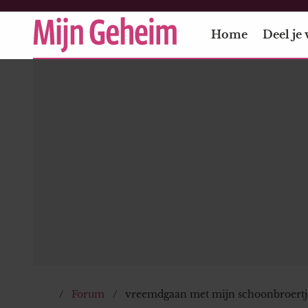
Home
Deel je 
Forum
vreemdgaan met mijn schoonbroertj