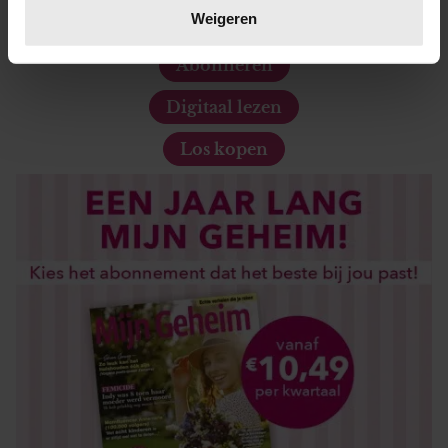
verwerkt en stel uw voorkeuren in het
detailgedeelte
in.
Weigeren
De nieuwe Mijn Geheim ligt nu in de winkel
U kunt uw toestemming op elk moment wijzigen of
intrekken in de Cookieverklaring.
Abonneren
Digitaal lezen
We gebruiken cookies om content en advertenties te
personaliseren, om functies voor social media te bieden
Los kopen
en om ons websiteverkeer te analyseren. Ook delen we
informatie over uw gebruik van onze site met onze
partners voor social media, adverteren en analyse. Deze
partners kunnen deze gegevens combineren met andere
informatie die u aan ze heeft verstrekt of die ze hebben
verzameld op basis van uw gebruik van hun services. U
gaat akkoord met onze cookies als u onze website blijft
gebruiken.