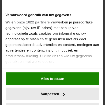
Verantwoord gebruik van uw gegevens
Wij en
onze 1022 partners
verwerken je persoonlijke
gegevens (bijv. uw IP-adres) met behulp van
technologieën zoals cookies om informatie op uw
apparaat op te slaan en te gebruiken met als doel
gepersonaliseerde advertenties en content, metingen aan
advertenties en content, inzicht in publiek en
productontwikkeling. U kunt kiezen wie uw gegevens
gebruikt en met welke doelen.
Als u het toestaat, willen we ook graag:
Alles toestaan
Informatie verzamelen over uw geografische locatie,
die tot een paar meter nauwkeurig kan zijn
Uw apparaat identificeren door het actief te scannen
Aanpassen
op specifieke eigenschappen (fingerprinting)
Lees meer over hoe uw persoonlijke gegevens worden