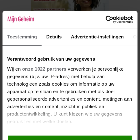
Toestemming
Details
Advertentie-instellingen
Ov
Verantwoord gebruik van uw gegevens
Wij en
onze 1022 partners
verwerken je persoonlijke
gegevens (bijv. uw IP-adres) met behulp van
De nieuwe Mijn Geheim ligt nu in de winkel
technologieën zoals cookies om informatie op uw
Abonneren
apparaat op te slaan en te gebruiken met als doel
gepersonaliseerde advertenties en content, metingen aan
Digitaal lezen
advertenties en content, inzicht in publiek en
productontwikkeling. U kunt kiezen wie uw gegevens
Los kopen
gebruikt en met welke doelen.
Als u het toestaat, willen we ook graag: