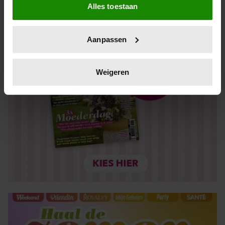
Alles toestaan
Informatie verzamelen over uw geografische locatie,
die tot een paar meter nauwkeurig kan zijn
Uw apparaat identificeren door het actief te scannen
Aanpassen
op specifieke eigenschappen (fingerprinting)
Lees meer over hoe uw persoonlijke gegevens worden
verwerkt en stel uw voorkeuren in het
detailgedeelte
in.
Weigeren
U kunt uw toestemming op elk moment wijzigen of
intrekken in de Cookieverklaring.
We gebruiken cookies om content en advertenties te
personaliseren, om functies voor social media te bieden
en om ons websiteverkeer te analyseren. Ook delen we
informatie over uw gebruik van onze site met onze
partners voor social media, adverteren en analyse. Deze
partners kunnen deze gegevens combineren met andere
informatie die u aan ze heeft verstrekt of die ze hebben
verzameld op basis van uw gebruik van hun services. U
gaat akkoord met onze cookies als u onze website blijft