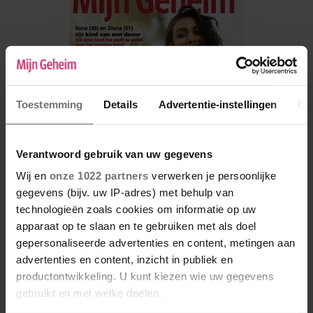
Toestemming
Details
Advertentie-instellingen
Ov
Verantwoord gebruik van uw gegevens
Wij en
onze 1022 partners
verwerken je persoonlijke
gegevens (bijv. uw IP-adres) met behulp van
technologieën zoals cookies om informatie op uw
De nieuwe Mijn Geheim ligt nu in de winkel
apparaat op te slaan en te gebruiken met als doel
Abonneren
gepersonaliseerde advertenties en content, metingen aan
advertenties en content, inzicht in publiek en
Digitaal lezen
productontwikkeling. U kunt kiezen wie uw gegevens
gebruikt en met welke doelen.
Los kopen