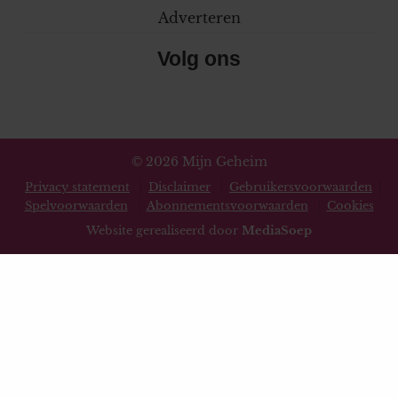
Adverteren
Volg ons
© 2026 Mijn Geheim
Privacy statement
Disclaimer
Gebruikersvoorwaarden
Spelvoorwaarden
Abonnementsvoorwaarden
Cookies
Website gerealiseerd door
MediaSoep