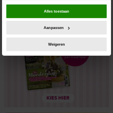
Als u het toestaat, willen we ook graag:
Alles toestaan
Informatie verzamelen over uw geografische locatie,
die tot een paar meter nauwkeurig kan zijn
Uw apparaat identificeren door het actief te scannen
Aanpassen
op specifieke eigenschappen (fingerprinting)
Lees meer over hoe uw persoonlijke gegevens worden
verwerkt en stel uw voorkeuren in het
detailgedeelte
in.
Weigeren
U kunt uw toestemming op elk moment wijzigen of
intrekken in de Cookieverklaring.
We gebruiken cookies om content en advertenties te
personaliseren, om functies voor social media te bieden
en om ons websiteverkeer te analyseren. Ook delen we
informatie over uw gebruik van onze site met onze
partners voor social media, adverteren en analyse. Deze
partners kunnen deze gegevens combineren met andere
informatie die u aan ze heeft verstrekt of die ze hebben
verzameld op basis van uw gebruik van hun services. U