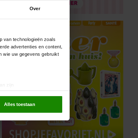
Over
p van technologieën zoals
erde advertenties en content,
en wie uw gegevens gebruikt
an zijn
rinting)
t
detailgedeelte
in. U kunt uw
Alles toestaan
 media te bieden en om ons
ze partners voor social
nformatie die u aan ze heeft