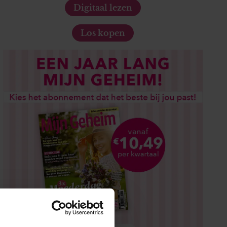
Digitaal lezen
Los kopen