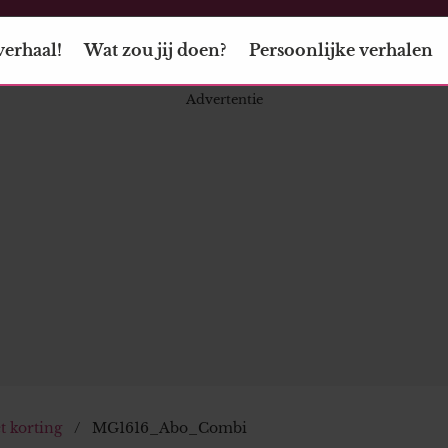
verhaal!
Wat zou jij doen?
Persoonlijke verhalen
 korting
MG1616_Abo_Combi