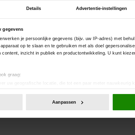
Details
Advertentie-instellingen
w gegevens
erwerken je persoonlijke gegevens (bijv. uw IP-adres) met behul
apparaat op te slaan en te gebruiken met als doel gepersonalise
 content, inzicht in publiek en productontwikkeling. U kunt kiez
 ook graag:
er uw geografische locatie, die tot een paar meter nauwkeurig k
n door het actief te scannen op specifieke eigenschappen (fingerp
onlijke gegevens worden verwerkt en stel uw voorkeuren in he
Aanpassen
jzigen of intrekken in de Cookieverklaring.
ent en advertenties te personaliseren, om functies voor social
. Ook delen we informatie over uw gebruik van onze site met on
e. Deze partners kunnen deze gegevens combineren met andere i