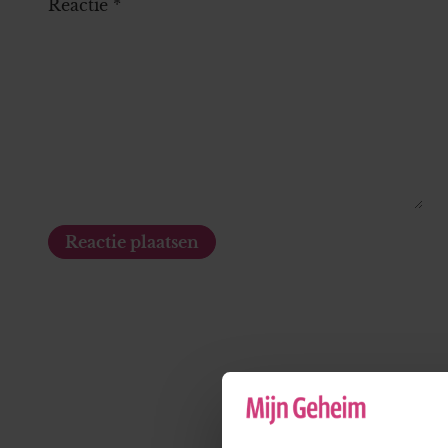
Reactie
*