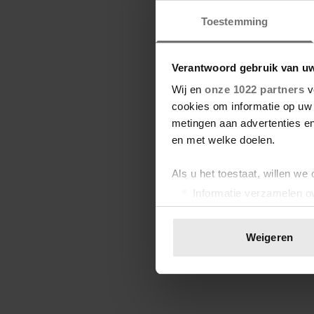
Toestemming
Verantwoord gebruik van u
Wij en
onze 1022 partners
v
cookies om informatie op uw 
metingen aan advertenties en
en met welke doelen.
Als u het toestaat, willen we
Informatie verzamelen ov
Uw apparaat identificere
Lees meer over hoe uw perso
Weigeren
toestemming op elk moment wi
We gebruiken cookies om cont
websiteverkeer te analyseren
media, adverteren en analys