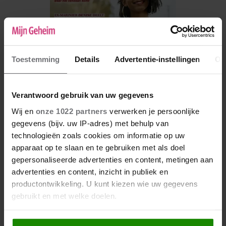
Toestemming
Details
Advertentie-instellingen
Ov
Verantwoord gebruik van uw gegevens
Wij en
onze 1022 partners
verwerken je persoonlijke
gegevens (bijv. uw IP-adres) met behulp van
De nieuwe Mijn Geheim ligt nu in de winkel
technologieën zoals cookies om informatie op uw
Abonneren
apparaat op te slaan en te gebruiken met als doel
gepersonaliseerde advertenties en content, metingen aan
Digitaal lezen
advertenties en content, inzicht in publiek en
productontwikkeling. U kunt kiezen wie uw gegevens
Los kopen
gebruikt en met welke doelen.
Als u het toestaat, willen we ook graag: