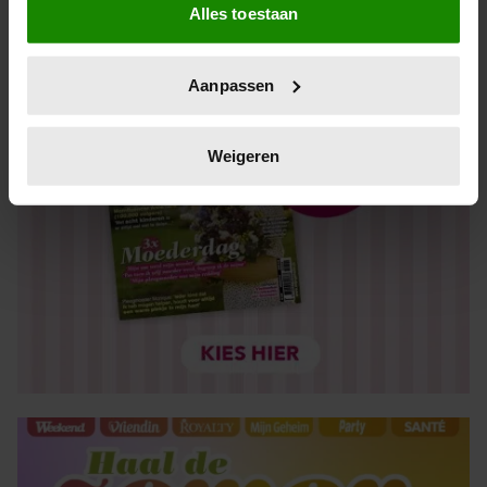
Alles toestaan
Informatie verzamelen over uw geografische locatie,
die tot een paar meter nauwkeurig kan zijn
Uw apparaat identificeren door het actief te scannen
Aanpassen
op specifieke eigenschappen (fingerprinting)
Lees meer over hoe uw persoonlijke gegevens worden
verwerkt en stel uw voorkeuren in het
detailgedeelte
in.
Weigeren
U kunt uw toestemming op elk moment wijzigen of
intrekken in de Cookieverklaring.
We gebruiken cookies om content en advertenties te
personaliseren, om functies voor social media te bieden
en om ons websiteverkeer te analyseren. Ook delen we
informatie over uw gebruik van onze site met onze
partners voor social media, adverteren en analyse. Deze
partners kunnen deze gegevens combineren met andere
informatie die u aan ze heeft verstrekt of die ze hebben
verzameld op basis van uw gebruik van hun services. U
gaat akkoord met onze cookies als u onze website blijft