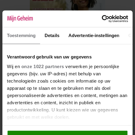
Toestemming
Details
Advertentie-instellingen
Ov
Verantwoord gebruik van uw gegevens
Wij en
onze 1022 partners
verwerken je persoonlijke
gegevens (bijv. uw IP-adres) met behulp van
De nieuwe Mijn Geheim ligt nu in de winkel
technologieën zoals cookies om informatie op uw
Abonneren
apparaat op te slaan en te gebruiken met als doel
gepersonaliseerde advertenties en content, metingen aan
Digitaal lezen
advertenties en content, inzicht in publiek en
productontwikkeling. U kunt kiezen wie uw gegevens
Los kopen
gebruikt en met welke doelen.
Als u het toestaat, willen we ook graag: