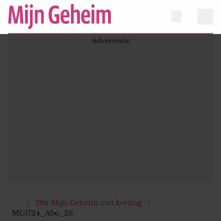
26x Mijn Geheim met korting
MG1724_Abo_26