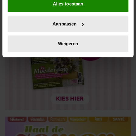
Alles toestaan
Informatie verzamelen over uw geografische locatie,
die tot een paar meter nauwkeurig kan zijn
Uw apparaat identificeren door het actief te scannen
Aanpassen
op specifieke eigenschappen (fingerprinting)
Lees meer over hoe uw persoonlijke gegevens worden
verwerkt en stel uw voorkeuren in het
detailgedeelte
in.
Weigeren
U kunt uw toestemming op elk moment wijzigen of
intrekken in de Cookieverklaring.
We gebruiken cookies om content en advertenties te
personaliseren, om functies voor social media te bieden
en om ons websiteverkeer te analyseren. Ook delen we
informatie over uw gebruik van onze site met onze
partners voor social media, adverteren en analyse. Deze
partners kunnen deze gegevens combineren met andere
informatie die u aan ze heeft verstrekt of die ze hebben
verzameld op basis van uw gebruik van hun services. U
gaat akkoord met onze cookies als u onze website blijft