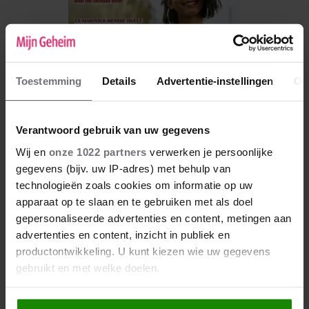
Toestemming
Details
Advertentie-instellingen
Ov
Verantwoord gebruik van uw gegevens
Wij en
onze 1022 partners
verwerken je persoonlijke
gegevens (bijv. uw IP-adres) met behulp van
De nieuwe Mijn Geheim ligt nu in de winkel
technologieën zoals cookies om informatie op uw
Abonneren
apparaat op te slaan en te gebruiken met als doel
gepersonaliseerde advertenties en content, metingen aan
Digitaal lezen
advertenties en content, inzicht in publiek en
productontwikkeling. U kunt kiezen wie uw gegevens
Los kopen
gebruikt en met welke doelen.
Als u het toestaat, willen we ook graag: