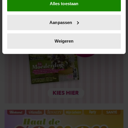
Alles toestaan
Informatie verzamelen over uw geografische locatie,
die tot een paar meter nauwkeurig kan zijn
Uw apparaat identificeren door het actief te scannen
Aanpassen
op specifieke eigenschappen (fingerprinting)
Lees meer over hoe uw persoonlijke gegevens worden
verwerkt en stel uw voorkeuren in het
detailgedeelte
in.
Weigeren
U kunt uw toestemming op elk moment wijzigen of
intrekken in de Cookieverklaring.
We gebruiken cookies om content en advertenties te
personaliseren, om functies voor social media te bieden
en om ons websiteverkeer te analyseren. Ook delen we
informatie over uw gebruik van onze site met onze
partners voor social media, adverteren en analyse. Deze
partners kunnen deze gegevens combineren met andere
informatie die u aan ze heeft verstrekt of die ze hebben
verzameld op basis van uw gebruik van hun services. U
gaat akkoord met onze cookies als u onze website blijft