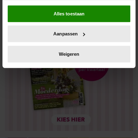
Als u het toestaat, willen we ook graag:
Alles toestaan
Informatie verzamelen over uw geografische locatie,
die tot een paar meter nauwkeurig kan zijn
Uw apparaat identificeren door het actief te scannen
Aanpassen
op specifieke eigenschappen (fingerprinting)
Lees meer over hoe uw persoonlijke gegevens worden
verwerkt en stel uw voorkeuren in het
detailgedeelte
in.
Weigeren
U kunt uw toestemming op elk moment wijzigen of
intrekken in de Cookieverklaring.
We gebruiken cookies om content en advertenties te
personaliseren, om functies voor social media te bieden
en om ons websiteverkeer te analyseren. Ook delen we
informatie over uw gebruik van onze site met onze
partners voor social media, adverteren en analyse. Deze
partners kunnen deze gegevens combineren met andere
informatie die u aan ze heeft verstrekt of die ze hebben
verzameld op basis van uw gebruik van hun services. U