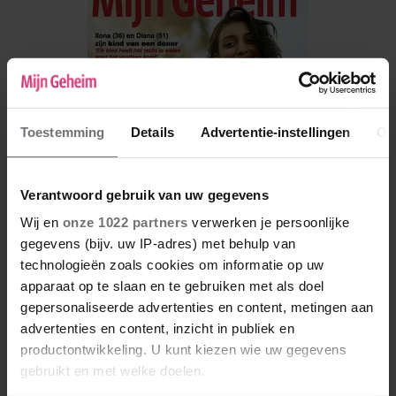
Toestemming
Details
Advertentie-instellingen
Ov
Verantwoord gebruik van uw gegevens
Wij en
onze 1022 partners
verwerken je persoonlijke
gegevens (bijv. uw IP-adres) met behulp van
technologieën zoals cookies om informatie op uw
De nieuwe Mijn Geheim ligt nu in de winkel
apparaat op te slaan en te gebruiken met als doel
Abonneren
gepersonaliseerde advertenties en content, metingen aan
advertenties en content, inzicht in publiek en
Digitaal lezen
productontwikkeling. U kunt kiezen wie uw gegevens
gebruikt en met welke doelen.
Los kopen