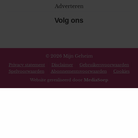
Adverteren
Volg ons
© 2026 Mijn Geheim
Privacy statement
Disclaimer
Gebruikersvoorwaarden
Spelvoorwaarden
Abonnementsvoorwaarden
Cookies
Website gerealiseerd door
MediaSoep