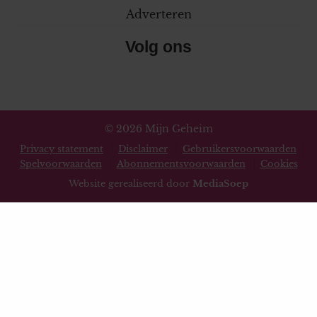
Adverteren
Volg ons
© 2026 Mijn Geheim
Privacy statement
Disclaimer
Gebruikersvoorwaarden
Spelvoorwaarden
Abonnementsvoorwaarden
Cookies
Website gerealiseerd door
MediaSoep