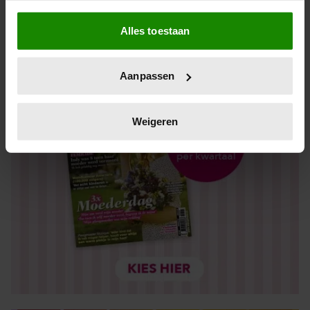
Als u het toestaat, willen we ook graag:
Alles toestaan
Informatie verzamelen over uw geografische locatie,
die tot een paar meter nauwkeurig kan zijn
Uw apparaat identificeren door het actief te scannen
Aanpassen
op specifieke eigenschappen (fingerprinting)
Lees meer over hoe uw persoonlijke gegevens worden
verwerkt en stel uw voorkeuren in het
detailgedeelte
in.
Weigeren
U kunt uw toestemming op elk moment wijzigen of
intrekken in de Cookieverklaring.
We gebruiken cookies om content en advertenties te
personaliseren, om functies voor social media te bieden
en om ons websiteverkeer te analyseren. Ook delen we
informatie over uw gebruik van onze site met onze
partners voor social media, adverteren en analyse. Deze
partners kunnen deze gegevens combineren met andere
informatie die u aan ze heeft verstrekt of die ze hebben
verzameld op basis van uw gebruik van hun services. U