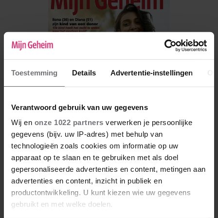
Toestemming
Details
Advertentie-instellingen
Ov
Verantwoord gebruik van uw gegevens
Wij en
onze 1022 partners
verwerken je persoonlijke
gegevens (bijv. uw IP-adres) met behulp van
technologieën zoals cookies om informatie op uw
De nieuwe Mijn Geheim ligt nu in de winkel
apparaat op te slaan en te gebruiken met als doel
Abonneren
gepersonaliseerde advertenties en content, metingen aan
advertenties en content, inzicht in publiek en
Digitaal lezen
productontwikkeling. U kunt kiezen wie uw gegevens
gebruikt en met welke doelen.
Los kopen