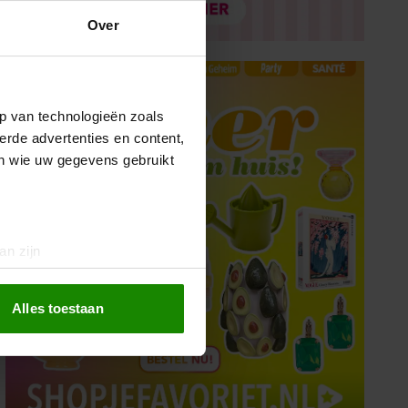
Over
p van technologieën zoals
erde advertenties en content,
en wie uw gegevens gebruikt
an zijn
rinting)
t
detailgedeelte
in. U kunt uw
Alles toestaan
 media te bieden en om ons
ze partners voor social
nformatie die u aan ze heeft