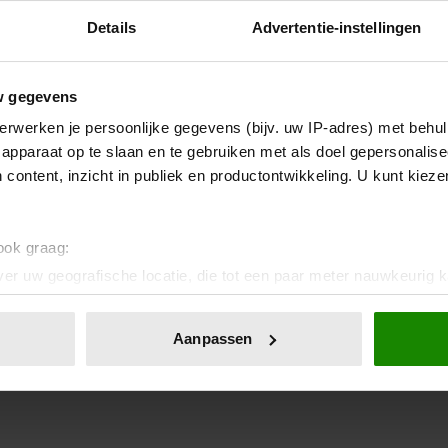
Details
Advertentie-instellingen
w gegevens
erwerken je persoonlijke gegevens (bijv. uw IP-adres) met behul
apparaat op te slaan en te gebruiken met als doel gepersonalise
 content, inzicht in publiek en productontwikkeling. U kunt kiez
 ook graag:
er uw geografische locatie, die tot een paar meter nauwkeurig k
n door het actief te scannen op specifieke eigenschappen (fingerp
onlijke gegevens worden verwerkt en stel uw voorkeuren in he
Aanpassen
jzigen of intrekken in de Cookieverklaring.
ent en advertenties te personaliseren, om functies voor social
. Ook delen we informatie over uw gebruik van onze site met on
e. Deze partners kunnen deze gegevens combineren met andere i