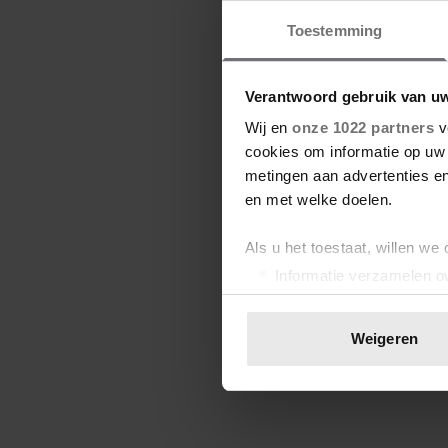
Toestemming
Verantwoord gebruik van u
Wij en
onze 1022 partners
v
cookies om informatie op uw 
metingen aan advertenties en
en met welke doelen.
Als u het toestaat, willen we
Informatie verzamelen ov
Uw apparaat identificere
Lees meer over hoe uw perso
Weigeren
toestemming op elk moment wi
We gebruiken cookies om cont
websiteverkeer te analyseren
media, adverteren en analys