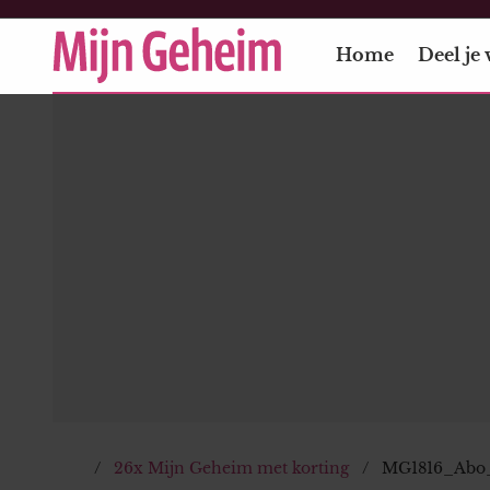
Home
Deel je 
26x Mijn Geheim met korting
MG1816_Abo