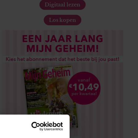
Digitaal lezen
Los kopen