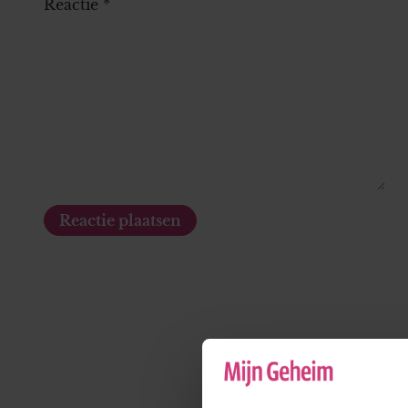
Reactie
*