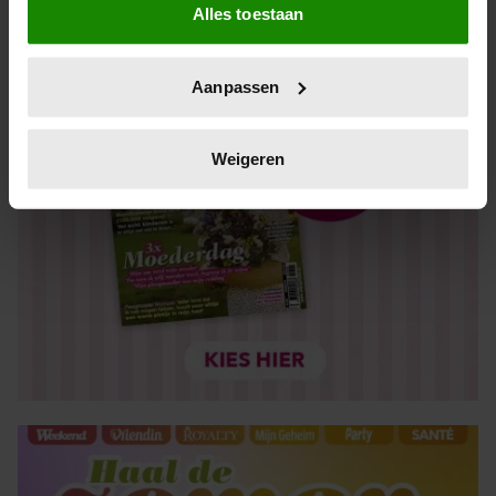
Alles toestaan
Informatie verzamelen over uw geografische locatie,
die tot een paar meter nauwkeurig kan zijn
Uw apparaat identificeren door het actief te scannen
Aanpassen
op specifieke eigenschappen (fingerprinting)
Lees meer over hoe uw persoonlijke gegevens worden
verwerkt en stel uw voorkeuren in het
detailgedeelte
in.
Weigeren
U kunt uw toestemming op elk moment wijzigen of
intrekken in de Cookieverklaring.
We gebruiken cookies om content en advertenties te
personaliseren, om functies voor social media te bieden
en om ons websiteverkeer te analyseren. Ook delen we
informatie over uw gebruik van onze site met onze
partners voor social media, adverteren en analyse. Deze
partners kunnen deze gegevens combineren met andere
informatie die u aan ze heeft verstrekt of die ze hebben
verzameld op basis van uw gebruik van hun services. U
gaat akkoord met onze cookies als u onze website blijft