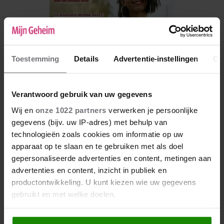
Toestemming
Details
Advertentie-instellingen
Ov
Verantwoord gebruik van uw gegevens
Wij en
onze 1022 partners
verwerken je persoonlijke
gegevens (bijv. uw IP-adres) met behulp van
De nieuwe Mijn Geheim ligt nu in de winkel
technologieën zoals cookies om informatie op uw
Abonneren
apparaat op te slaan en te gebruiken met als doel
gepersonaliseerde advertenties en content, metingen aan
Digitaal lezen
advertenties en content, inzicht in publiek en
productontwikkeling. U kunt kiezen wie uw gegevens
Los kopen
gebruikt en met welke doelen.
Als u het toestaat, willen we ook graag: