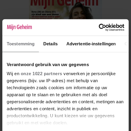
Toestemming
Details
Advertentie-instellingen
Ov
Verantwoord gebruik van uw gegevens
Wij en
onze 1022 partners
verwerken je persoonlijke
gegevens (bijv. uw IP-adres) met behulp van
technologieën zoals cookies om informatie op uw
De nieuwe Mijn Geheim ligt nu in de winkel
apparaat op te slaan en te gebruiken met als doel
Abonneren
gepersonaliseerde advertenties en content, metingen aan
advertenties en content, inzicht in publiek en
Digitaal lezen
productontwikkeling. U kunt kiezen wie uw gegevens
gebruikt en met welke doelen.
Los kopen