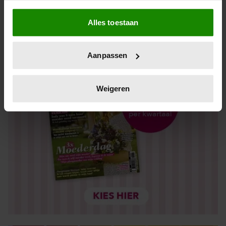
Als u het toestaat, willen we ook graag:
Alles toestaan
Informatie verzamelen over uw geografische locatie,
die tot een paar meter nauwkeurig kan zijn
Uw apparaat identificeren door het actief te scannen
Aanpassen
op specifieke eigenschappen (fingerprinting)
Lees meer over hoe uw persoonlijke gegevens worden
verwerkt en stel uw voorkeuren in het
detailgedeelte
in.
Weigeren
U kunt uw toestemming op elk moment wijzigen of
intrekken in de Cookieverklaring.
We gebruiken cookies om content en advertenties te
personaliseren, om functies voor social media te bieden
en om ons websiteverkeer te analyseren. Ook delen we
informatie over uw gebruik van onze site met onze
partners voor social media, adverteren en analyse. Deze
partners kunnen deze gegevens combineren met andere
informatie die u aan ze heeft verstrekt of die ze hebben
verzameld op basis van uw gebruik van hun services. U