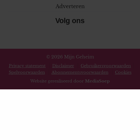
Adverteren
Volg ons
© 2026 Mijn Geheim
Privacy statement
Disclaimer
Gebruikersvoorwaarden
Spelvoorwaarden
Abonnementsvoorwaarden
Cookies
Website gerealiseerd door
MediaSoep