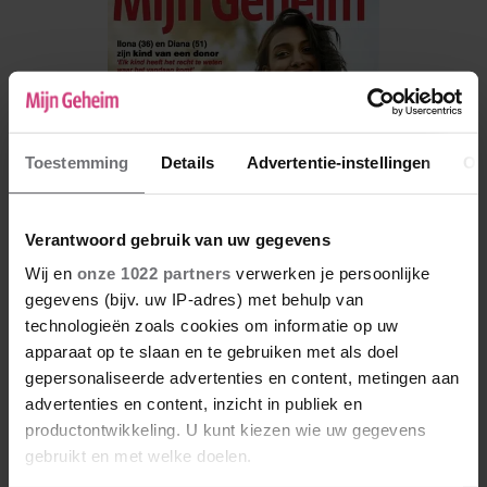
Toestemming
Details
Advertentie-instellingen
Ov
Verantwoord gebruik van uw gegevens
Wij en
onze 1022 partners
verwerken je persoonlijke
gegevens (bijv. uw IP-adres) met behulp van
technologieën zoals cookies om informatie op uw
De nieuwe Mijn Geheim ligt nu in de winkel
apparaat op te slaan en te gebruiken met als doel
Abonneren
gepersonaliseerde advertenties en content, metingen aan
advertenties en content, inzicht in publiek en
Digitaal lezen
productontwikkeling. U kunt kiezen wie uw gegevens
gebruikt en met welke doelen.
Los kopen