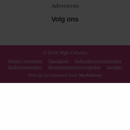
Adverteren
Volg ons
© 2026 Mijn Geheim
Privacy statement
Disclaimer
Gebruikersvoorwaarden
Spelvoorwaarden
Abonnementsvoorwaarden
Cookies
Website gerealiseerd door
MediaSoep