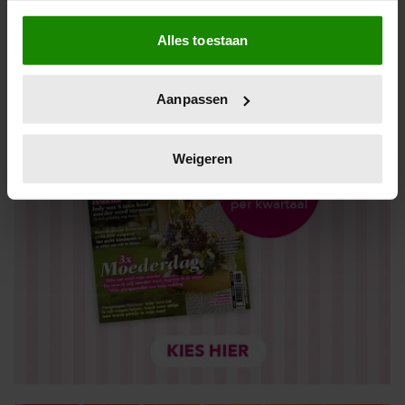
Als u het toestaat, willen we ook graag:
Alles toestaan
Informatie verzamelen over uw geografische locatie,
die tot een paar meter nauwkeurig kan zijn
Uw apparaat identificeren door het actief te scannen
Aanpassen
op specifieke eigenschappen (fingerprinting)
Lees meer over hoe uw persoonlijke gegevens worden
verwerkt en stel uw voorkeuren in het
detailgedeelte
in.
Weigeren
U kunt uw toestemming op elk moment wijzigen of
intrekken in de Cookieverklaring.
We gebruiken cookies om content en advertenties te
personaliseren, om functies voor social media te bieden
en om ons websiteverkeer te analyseren. Ook delen we
informatie over uw gebruik van onze site met onze
partners voor social media, adverteren en analyse. Deze
partners kunnen deze gegevens combineren met andere
informatie die u aan ze heeft verstrekt of die ze hebben
verzameld op basis van uw gebruik van hun services. U