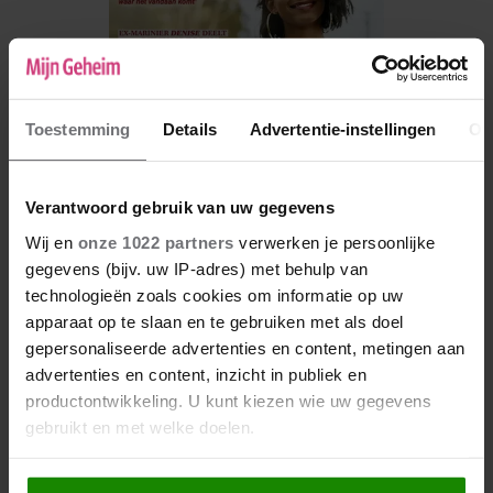
Toestemming
Details
Advertentie-instellingen
Ov
Verantwoord gebruik van uw gegevens
Wij en
onze 1022 partners
verwerken je persoonlijke
gegevens (bijv. uw IP-adres) met behulp van
De nieuwe Mijn Geheim ligt nu in de winkel
technologieën zoals cookies om informatie op uw
Abonneren
apparaat op te slaan en te gebruiken met als doel
gepersonaliseerde advertenties en content, metingen aan
Digitaal lezen
advertenties en content, inzicht in publiek en
productontwikkeling. U kunt kiezen wie uw gegevens
Los kopen
gebruikt en met welke doelen.
Als u het toestaat, willen we ook graag: