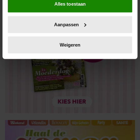
Alles toestaan
Informatie verzamelen over uw geografische locatie,
die tot een paar meter nauwkeurig kan zijn
Uw apparaat identificeren door het actief te scannen
Aanpassen
op specifieke eigenschappen (fingerprinting)
Lees meer over hoe uw persoonlijke gegevens worden
verwerkt en stel uw voorkeuren in het
detailgedeelte
in.
Weigeren
U kunt uw toestemming op elk moment wijzigen of
intrekken in de Cookieverklaring.
We gebruiken cookies om content en advertenties te
personaliseren, om functies voor social media te bieden
en om ons websiteverkeer te analyseren. Ook delen we
informatie over uw gebruik van onze site met onze
partners voor social media, adverteren en analyse. Deze
partners kunnen deze gegevens combineren met andere
informatie die u aan ze heeft verstrekt of die ze hebben
verzameld op basis van uw gebruik van hun services. U
gaat akkoord met onze cookies als u onze website blijft