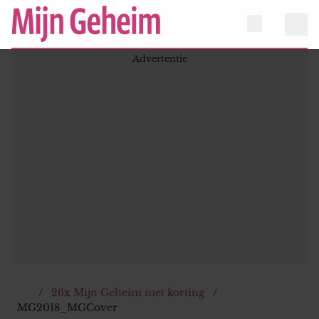
26x Mijn Geheim met korting
MG2018_MGCover