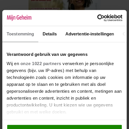
Toestemming
Details
Advertentie-instellingen
Ov
Verantwoord gebruik van uw gegevens
Wij en
onze 1022 partners
verwerken je persoonlijke
gegevens (bijv. uw IP-adres) met behulp van
De nieuwe Mijn Geheim ligt nu in de winkel
technologieën zoals cookies om informatie op uw
Abonneren
apparaat op te slaan en te gebruiken met als doel
gepersonaliseerde advertenties en content, metingen aan
Digitaal lezen
advertenties en content, inzicht in publiek en
productontwikkeling. U kunt kiezen wie uw gegevens
Los kopen
gebruikt en met welke doelen.
Als u het toestaat, willen we ook graag: