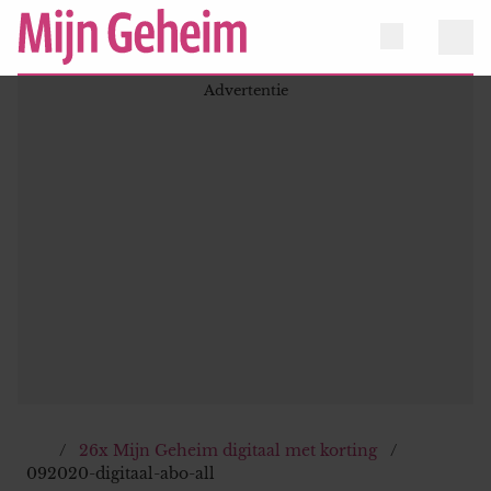
26x Mijn Geheim digitaal met korting
092020-digitaal-abo-all