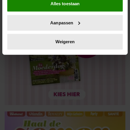
Alles toestaan
Informatie verzamelen over uw geografische locatie,
die tot een paar meter nauwkeurig kan zijn
Uw apparaat identificeren door het actief te scannen
Aanpassen
op specifieke eigenschappen (fingerprinting)
Lees meer over hoe uw persoonlijke gegevens worden
verwerkt en stel uw voorkeuren in het
detailgedeelte
in.
Weigeren
U kunt uw toestemming op elk moment wijzigen of
intrekken in de Cookieverklaring.
We gebruiken cookies om content en advertenties te
personaliseren, om functies voor social media te bieden
en om ons websiteverkeer te analyseren. Ook delen we
informatie over uw gebruik van onze site met onze
partners voor social media, adverteren en analyse. Deze
partners kunnen deze gegevens combineren met andere
informatie die u aan ze heeft verstrekt of die ze hebben
verzameld op basis van uw gebruik van hun services. U
gaat akkoord met onze cookies als u onze website blijft