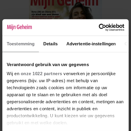
Toestemming
Details
Advertentie-instellingen
Ov
Verantwoord gebruik van uw gegevens
Wij en
onze 1022 partners
verwerken je persoonlijke
gegevens (bijv. uw IP-adres) met behulp van
technologieën zoals cookies om informatie op uw
De nieuwe Mijn Geheim ligt nu in de winkel
apparaat op te slaan en te gebruiken met als doel
Abonneren
gepersonaliseerde advertenties en content, metingen aan
advertenties en content, inzicht in publiek en
Digitaal lezen
productontwikkeling. U kunt kiezen wie uw gegevens
gebruikt en met welke doelen.
Los kopen