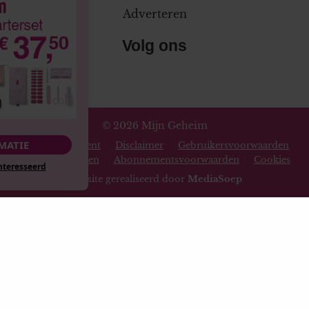
Adverteren
Volg ons
© 2026 Mijn Geheim
MEER INFORMATIE
Privacy statement
Disclaimer
Gebruikersvoorwaarden
Spelvoorwaarden
Abonnementsvoorwaarden
Cookies
Nee, ik ben niet geïnteresseerd
Website gerealiseerd door
MediaSoep