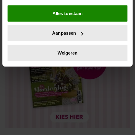
Als u het toestaat, willen we ook graag:
Alles toestaan
Informatie verzamelen over uw geografische locatie,
die tot een paar meter nauwkeurig kan zijn
Uw apparaat identificeren door het actief te scannen
Aanpassen
op specifieke eigenschappen (fingerprinting)
Lees meer over hoe uw persoonlijke gegevens worden
verwerkt en stel uw voorkeuren in het
detailgedeelte
in.
Weigeren
U kunt uw toestemming op elk moment wijzigen of
intrekken in de Cookieverklaring.
We gebruiken cookies om content en advertenties te
personaliseren, om functies voor social media te bieden
en om ons websiteverkeer te analyseren. Ook delen we
informatie over uw gebruik van onze site met onze
partners voor social media, adverteren en analyse. Deze
partners kunnen deze gegevens combineren met andere
informatie die u aan ze heeft verstrekt of die ze hebben
verzameld op basis van uw gebruik van hun services. U