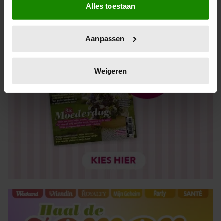
Alles toestaan
Informatie verzamelen over uw geografische locatie,
die tot een paar meter nauwkeurig kan zijn
Uw apparaat identificeren door het actief te scannen
Aanpassen
op specifieke eigenschappen (fingerprinting)
Lees meer over hoe uw persoonlijke gegevens worden
verwerkt en stel uw voorkeuren in het
detailgedeelte
in.
Weigeren
U kunt uw toestemming op elk moment wijzigen of
intrekken in de Cookieverklaring.
We gebruiken cookies om content en advertenties te
personaliseren, om functies voor social media te bieden
en om ons websiteverkeer te analyseren. Ook delen we
informatie over uw gebruik van onze site met onze
partners voor social media, adverteren en analyse. Deze
partners kunnen deze gegevens combineren met andere
informatie die u aan ze heeft verstrekt of die ze hebben
verzameld op basis van uw gebruik van hun services. U
gaat akkoord met onze cookies als u onze website blijft