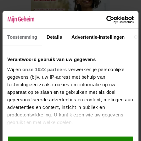
Toestemming
Details
Advertentie-instellingen
Ov
Verantwoord gebruik van uw gegevens
Wij en
onze 1022 partners
verwerken je persoonlijke
gegevens (bijv. uw IP-adres) met behulp van
De nieuwe Mijn Geheim ligt nu in de winkel
technologieën zoals cookies om informatie op uw
Abonneren
apparaat op te slaan en te gebruiken met als doel
gepersonaliseerde advertenties en content, metingen aan
Digitaal lezen
advertenties en content, inzicht in publiek en
productontwikkeling. U kunt kiezen wie uw gegevens
Los kopen
gebruikt en met welke doelen.
Als u het toestaat, willen we ook graag: