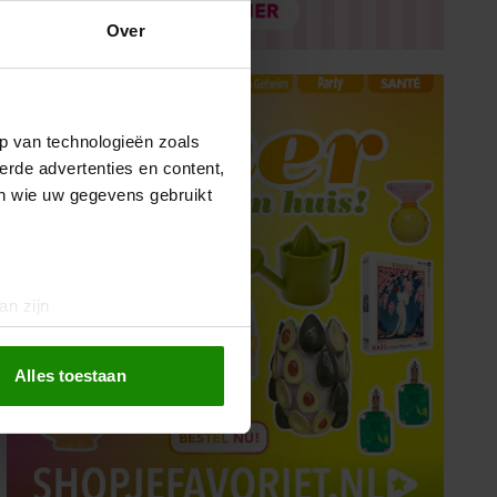
Over
p van technologieën zoals
erde advertenties en content,
en wie uw gegevens gebruikt
an zijn
rinting)
t
detailgedeelte
in. U kunt uw
Alles toestaan
 media te bieden en om ons
ze partners voor social
nformatie die u aan ze heeft