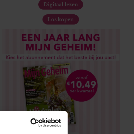
Digitaal lezen
Los kopen