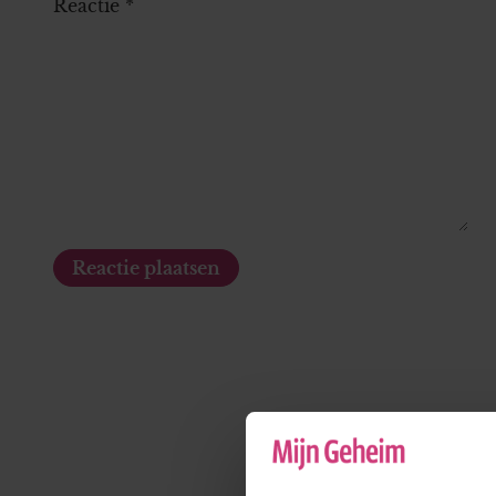
Reactie
*