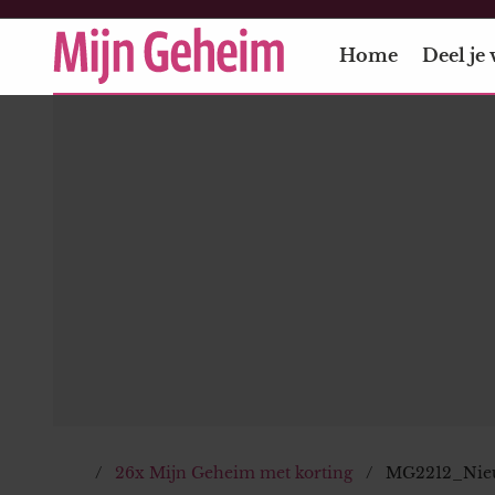
Home
Deel je 
26x Mijn Geheim met korting
MG2212_Nieu