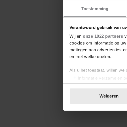
Toestemming
Verantwoord gebruik van u
Wij en
onze 1022 partners
v
cookies om informatie op uw 
metingen aan advertenties en
en met welke doelen.
Als u het toestaat, willen we
Informatie verzamelen ov
Uw apparaat identificere
Lees meer over hoe uw perso
Weigeren
toestemming op elk moment wi
We gebruiken cookies om cont
websiteverkeer te analyseren
media, adverteren en analys