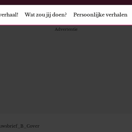
verhaal!
Wat zou jij doen?
Persoonlijke verhalen
wsbrief_B_Cover