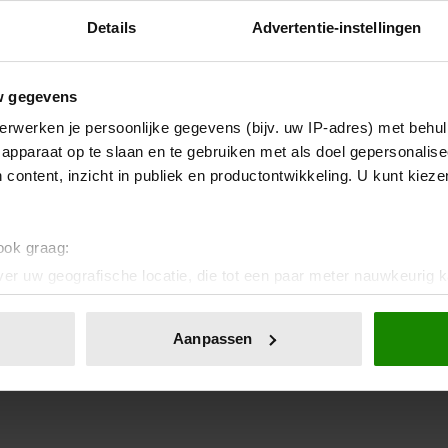
Details
Advertentie-instellingen
w gegevens
erwerken je persoonlijke gegevens (bijv. uw IP-adres) met behul
apparaat op te slaan en te gebruiken met als doel gepersonalise
 content, inzicht in publiek en productontwikkeling. U kunt kiez
 ook graag:
er uw geografische locatie, die tot een paar meter nauwkeurig k
n door het actief te scannen op specifieke eigenschappen (fingerp
onlijke gegevens worden verwerkt en stel uw voorkeuren in he
Aanpassen
jzigen of intrekken in de Cookieverklaring.
ent en advertenties te personaliseren, om functies voor social
. Ook delen we informatie over uw gebruik van onze site met on
e. Deze partners kunnen deze gegevens combineren met andere i